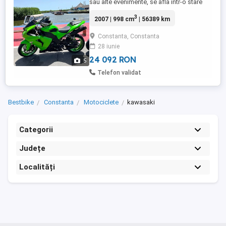
sau alte evenimente, se afla într-o stare
foarte bună atât tehnic, cât și estetic. -
3
2007 | 998 cm
| 56389 km
Anvelope noi ( achiziționate si montate
2026) -Baterie nouă -Antivoblaj -Evacuări
Constanta, Constanta
Leo Vince Slip-On (ofer și evacuările
28 iunie
originale) -Distribuție schimbată în 2024 -
Arbore cu ...
24 092 RON
5
Telefon validat
Bestbike
Constanta
Motociclete
kawasaki
Categorii
Județe
Localități