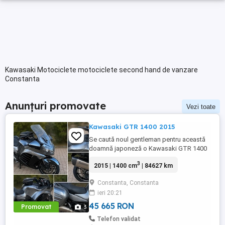
Kawasaki Motociclete motociclete second hand de vanzare
Constanta
Anunțuri promovate
Vezi toate
Kawasaki GTR 1400 2015
Se caută noul gentleman pentru această
doamnă japoneză o Kawasaki GTR 1400
care încă întoarce priviri și iubește
3
2015 | 1400 cm
| 84627 km
kilometrii. A fost răsfățată, întreținută la
timp și tratată cu respect. O dau doar
Constanta, Constanta
cuiva care va avea grijă de ea așa cum am
ieri 20:21
făcut-o și eu. Restul îl va convinge ea la
prima cheie. Vă ...
45 665 RON
Promovat
3
Telefon validat