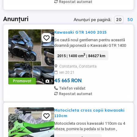
Repostat automat
Anunțuri
20
50
Anunțuri pe pagină:
Kawasaki GTR 1400 2015
Se caută noul gentleman pentru această
doamnă japoneză o Kawasaki GTR 1400
care încă întoarce priviri și iubește
3
2015 | 1400 cm
| 84627 km
kilometrii. A fost răsfățată, întreținută la
timp și tratată cu respect. O dau doar
Constanta, Constanta
cuiva care va avea grijă de ea așa cum am
ieri 20:21
făcut-o și eu. Restul îl va convinge ea la
prima cheie. Vă ...
45 665 RON
Promovat
3
Telefon validat
Repostat automat
Motocicleta cross copii kawasaki
110cm
Motocicleta cross kawasaki 110cm cu 4
viteze, pornire la pedala si la buton ,
cumparata cu 2800e acum 2 ani de la