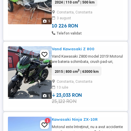
3
2024 | 110 cm
| 500 km
estbike folosita foarte putin. Pretabila
pentru copii cu varsa intre 8 si 12 ani.
Constanta, Constanta
3 august
5
10 226 RON
Telefon validat
Vand Kawasaki Z 800
Vand Kawasaki Z800 model 2015! Motorul
are bateria schimbata, crush pad-uri,
cauciucuri bune si evacuare scurta carbon
3
2015 | 800 cm
| 63000 km
omologata SC Project si ITP valabil 2027.
Motorul nu necesita reparatii sau investitii,
Constanta, Constanta
este gata de orice drum. Ruleaza si se
13 iulie
aude perfect. NU este limitat A2 Pretul
este 4650 ...
23,033 RON
5
25,122 RON
Kawasaki Ninja ZX-10R
1
Motorul este întreținut, nu a avut accidente