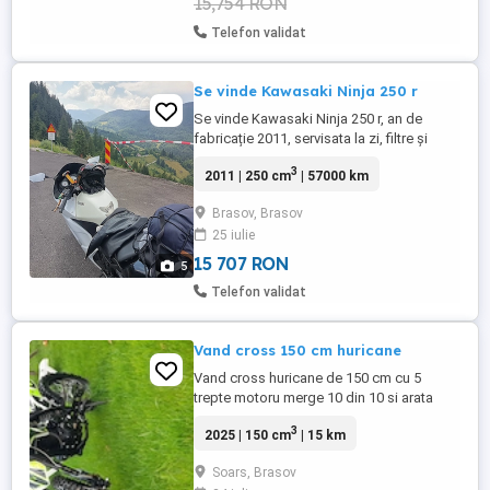
15,754 RON
Telefon validat
Se vinde Kawasaki Ninja 250 r
Se vinde Kawasaki Ninja 250 r, an de
fabricație 2011, servisata la zi, filtre și
lichide schimbate de curând, cauciucuri
3
2011 | 250 cm
| 57000 km
noi, chit de lant nou, toba originala, bine
întreținută. O motocicleta de suflet.
Brasov, Brasov
57000km, în creștere. Mici defecte
25 iulie
estetice pe partea dreapta. O motocicleta
perfecta pentru persoanele ...
15 707 RON
5
Telefon validat
Vand cross 150 cm huricane
Vand cross huricane de 150 cm cu 5
trepte motoru merge 10 din 10 si arata
impecabil motor achizitionat in decembrie
3
2025 | 150 cm
| 15 km
2025
Soars, Brasov