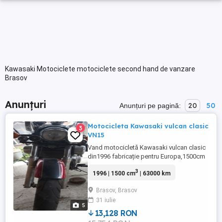
Kawasaki Motociclete motociclete second hand de vanzare
Brasov
Anunțuri
20
50
Anunțuri pe pagină:
Motocicleta Kawasaki vulcan clasic
3
VN15
Vand motocicletă Kawasaki vulcan clasic
din1996 fabricație pentru Europa,1500cm
cubi în perfecta stare de
3
1996 | 1500 cm
| 63000 km
funcționare,63000km.
Brasov, Brasov
31 iulie
5
13,128 RON