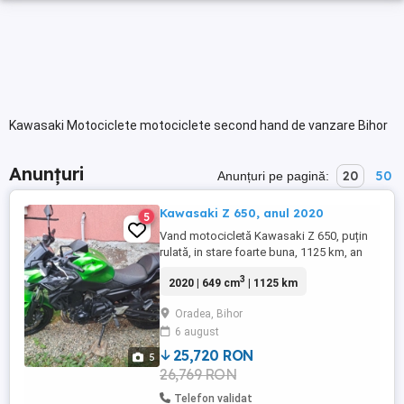
Kawasaki Motociclete motociclete second hand de vanzare Bihor
Anunțuri
20
50
Anunțuri pe pagină:
Kawasaki Z 650, anul 2020
5
Vand motocicletă Kawasaki Z 650, puțin
rulată, in stare foarte buna, 1125 km, an
fabricație 2020, înmatriculată
3
2020 | 649 cm
| 1125 km
Oradea, Bihor
6 august
25,720 RON
5
26,769 RON
Telefon validat