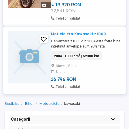
19,920 RON
5
22,541 RON
Telefon validat
Moticicleta Kawasaki z1000
De vanzare z1000 din 2004.este forte bine
intretinut.anvelope sunt 90% fata
spate!telescopele fost servizat anu
3
2004 | 1000 cm
| 52300 km
trecut,placutele de frana 90% fata
spate,bateria nou cu garantia!schimb de
Niuved, Bihor
ulei fost facut anu trecut parcurs max
8 iulie
3000 de km.(recomand un schimb de
ulei)lichid de frana ,antigel inlocuit anu ...
16 796 RON
Telefon validat
Bestbike
Bihor
Motociclete
kawasaki
Categorii