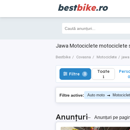
best
bike
.ro
Toate
Perso
Filtre
3
1
0
Jawa Motociclete motociclete
Bestbike
Covasna
Motociclete
jawa
Toate
Pers
Filtre
3
1
→
Filtre active:
Auto moto
Motocicle
Anunțuri
–
Anunțuri pe pagi