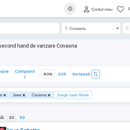
ane
Companii
RON
EUR
Sortează
Contul meu
1
 second hand de vanzare Covasna
oane
Companii
RON
EUR
Sortează
0
1
te
Jawa
Covasna
Șterge toate filtrele
nă:
20
50