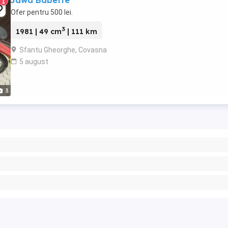
Jawa Babette
1
Ofer pentru 500 lei.
3
1981 | 49 cm
| 111 km
Sfantu Gheorghe, Covasna
5 august
3