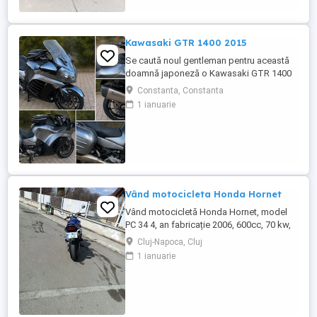
Kawasaki GTR 1400 2015
Se caută noul gentleman pentru această
doamnă japoneză o Kawasaki GTR 1400
care încă întoarce priviri și iubește
Constanta, Constanta
kilometrii. A fost răsfățată, întreținută la
1 ianuarie
timp și tratată cu respect. O dau doar
cuiva care va avea grijă de ea așa cum am
făcut-o și eu. Restul îl va convinge ea la
prima cheie. Vă ...
Vând motocicleta Honda Hornet
Vând motocicletă Honda Hornet, model
PC 34 4, an fabricație 2006, 600cc, 70 kw,
98 cp, inspecție tehnică valabilă până în
Cluj-Napoca, Cluj
august 2027 . Preț 1900 euro
1 ianuarie