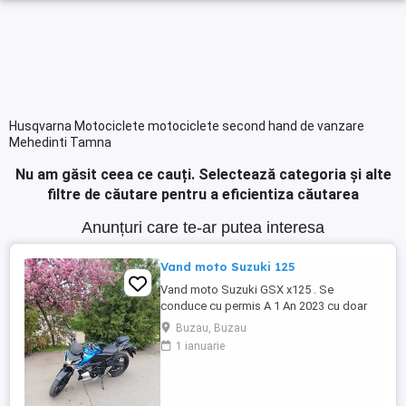
Husqvarna Motociclete motociclete second hand de vanzare
Mehedinti Tamna
Nu am găsit ceea ce cauți.
Selectează categoria și alte
filtre de căutare pentru a eficientiza căutarea
Anunțuri care te-ar putea interesa
Vand moto Suzuki 125
Vand moto Suzuki GSX x125 . Se
conduce cu permis A 1 An 2023 cu doar
5000km Stare impecabila , fara cazaturi
Buzau, Buzau
ITP valabil pana in noiembrie 2027 Revizii
1 ianuarie
si schimb de ulei in service autorizat