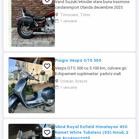
Vand Suzuki Intruder stare buna trasmisie
cardanimport Olanda decembrie 2025
inmatriculat RO IN FEBRUARIE Nu raspund
Timisoara, Timis
la mesaje.Schimb cu ATV plus sau minus
1 ianuarie
diferenta
Piagio Vespa GTS 300
Vespa GTS 300 cu 5.100 km, culoare gri.
Echipament suplimentar: parbriz inalt
Faco (montat 2026), geanta portbagaj
Cristian, Brasov
Classic; prelungitor scarite pasager;
1 ianuarie
suspensie fata Bitubo si frane fata spate
Frando; incarcare USB. Baterie an 2026,
ultima revizie - martie 2026. Anvelope
2024. Itp valabil pana in ...
Vând Royal Enfield Himalayan 450
Kamet White Tubeless (SS) Nouă, 2
km Accesorizată