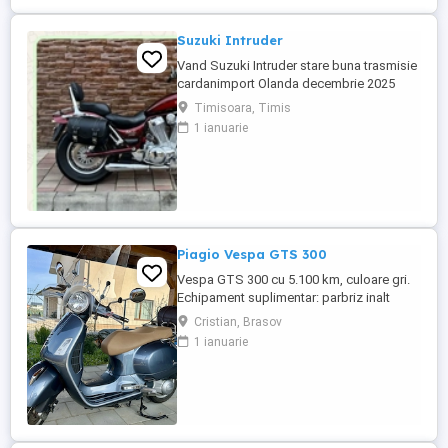
Suzuki Intruder
Vand Suzuki Intruder stare buna trasmisie
cardanimport Olanda decembrie 2025
inmatriculat RO IN FEBRUARIE Nu raspund
Timisoara, Timis
la mesaje.Schimb cu ATV plus sau minus
1 ianuarie
diferenta
Piagio Vespa GTS 300
Vespa GTS 300 cu 5.100 km, culoare gri.
Echipament suplimentar: parbriz inalt
Faco (montat 2026), geanta portbagaj
Cristian, Brasov
Classic; prelungitor scarite pasager;
1 ianuarie
suspensie fata Bitubo si frane fata spate
Frando; incarcare USB. Baterie an 2026,
ultima revizie - martie 2026. Anvelope
2024. Itp valabil pana in ...