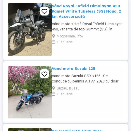
Vând Royal Enfield Himalayan 450
Kamet White Tubeless (SS) Nouă, 2
km Accesorizată
Vând motocicletă Royal Enfield Himalayan
450, varianta de top Summit (SS), în
culoarea Kamet White, dotată din fabrică
Mogosoaia, Ilfov
cu jante Tubeless. Motocicleta este
1 ianuarie
practic nouă, neutilizată (2 km). A fost
fabricată în octombrie 2024 și
achiziționată din reprezentanță în aprilie
2025. Se află în stare absolut ...
Vand moto Suzuki 125
Vand moto Suzuki GSX x125 . Se
conduce cu permis A 1 An 2023 cu doar
5000km Stare impecabila , fara cazaturi
Buzau, Buzau
ITP valabil pana in noiembrie 2027 Revizii
1 ianuarie
si schimb de ulei in service autorizat