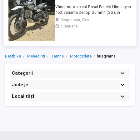
Vând motocicletă Royal Enfield Himalayan
450, varianta de top Summit (SS), în
culoarea Kamet White, dotată din fabrică
Mogosoaia, Ilfov
cu jante Tubeless. Motocicleta este
1 ianuarie
practic nouă, neutilizată (2 km). A fost
fabricată în octombrie 2024 și
achiziționată din reprezentanță în aprilie
2025. Se află în stare absolut ...
Bestbike
Mehedinti
Tamna
Motociclete
husqvarna
Categorii
Județe
Localități