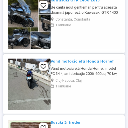
Kawasaki GTR 1400 2015
Se caută noul gentleman pentru această
doamnă japoneză o Kawasaki GTR 1400
care încă întoarce priviri și iubește
Constanta, Constanta
kilometrii. A fost răsfățată, întreținută la
1 ianuarie
timp și tratată cu respect. O dau doar
cuiva care va avea grijă de ea așa cum am
făcut-o și eu. Restul îl va convinge ea la
prima cheie. Vă ...
Vând motocicleta Honda Hornet
Vând motocicletă Honda Hornet, model
PC 34 4, an fabricație 2006, 600cc, 70 kw,
98 cp, inspecție tehnică valabilă până în
Cluj-Napoca, Cluj
august 2027 . Preț 1900 euro
1 ianuarie
Suzuki Intruder