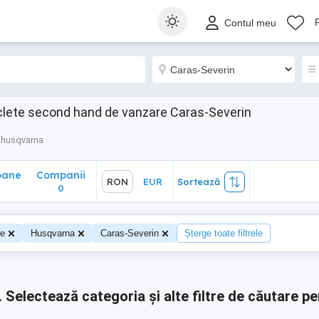
ane
Companii
RON
EUR
Sortează
Contul meu
0
lete second hand de vanzare Caras-Severin
husqvarna
oane
Companii
RON
EUR
Sortează
0
0
te
Husqvarna
Caras-Severin
Șterge toate filtrele
.
Selectează categoria și alte filtre de căutare pe