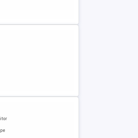
itor
ope