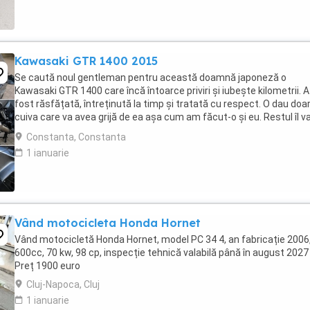
Kawasaki GTR 1400 2015
Se caută noul gentleman pentru această doamnă japoneză o
Kawasaki GTR 1400 care încă întoarce priviri și iubește kilometrii. A
fost răsfățată, întreținută la timp și tratată cu respect. O dau doa
cuiva care va avea grijă de ea așa cum am făcut-o și eu. Restul îl v
convinge ea la prima cheie. Vă ...
Constanta, Constanta
1 ianuarie
Vând motocicleta Honda Hornet
Vând motocicletă Honda Hornet, model PC 34 4, an fabricație 2006
600cc, 70 kw, 98 cp, inspecție tehnică valabilă până în august 2027 
Preț 1900 euro
Cluj-Napoca, Cluj
1 ianuarie