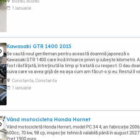
Buzau, Buzau
1 ianuarie
Kawasaki GTR 1400 2015
Se caută noul gentleman pentru această doamnă japoneză o
Kawasaki GTR 1400 care încă întoarce priviri și iubește kilometrii. A
fost răsfățată, întreținută la timp și tratată cu respect. O dau doa
cuiva care va avea grijă de ea așa cum am făcut-o și eu. Restul îl v
convinge ea la prima cheie. Vă ...
Constanta, Constanta
1 ianuarie
Vând motocicleta Honda Hornet
Vând motocicletă Honda Hornet, model PC 34 4, an fabricație 2006
600cc, 70 kw, 98 cp, inspecție tehnică valabilă până în august 2027 
Preț 1900 euro