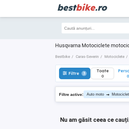
best
bike
.ro
Toate
Perso
Filtre
3
0
0
Husqvarna Motociclete motocic
Bestbike
Caras-Severin
Motociclete
Toate
Pers
Filtre
3
0
→
Filtre active:
Auto moto
Motocicle
Nu am găsit ceea ce cauți