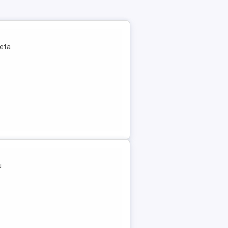
leta
u