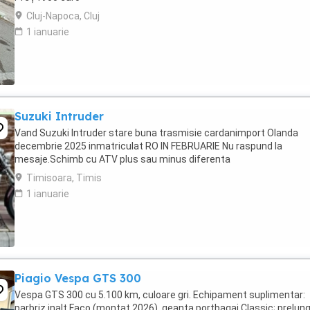
Cluj-Napoca, Cluj
1 ianuarie
Suzuki Intruder
Vand Suzuki Intruder stare buna trasmisie cardanimport Olanda
decembrie 2025 inmatriculat RO IN FEBRUARIE Nu raspund la
mesaje.Schimb cu ATV plus sau minus diferenta
Timisoara, Timis
1 ianuarie
Piagio Vespa GTS 300
Vespa GTS 300 cu 5.100 km, culoare gri. Echipament suplimentar:
parbriz inalt Faco (montat 2026), geanta portbagaj Classic; prelung