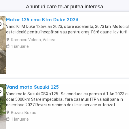
Anunțuri care te-ar putea interesa
Motor 125 cmc Ktm Duke 2023
Vând KTM Duke 125w, an 2023, stare excelentă, 3073 km. Motocic
este ideală pentru începători sau pentru oraș. Fără daune, lovituri!
Ramnicu Valcea, Valcea
1 ianuarie
Vand moto Suzuki 125
Vand moto Suzuki GSX x125 . Se conduce cu permis A 1 An 2023 c
doar 5000km Stare impecabila , fara cazaturi ITP valabil pana in
noiembrie 2027 Revizii si schimb de ulei in service autorizat
Buzau, Buzau
1 ianuarie