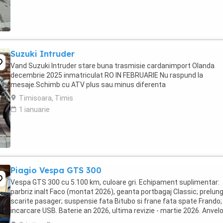
Suzuki Intruder
Vand Suzuki Intruder stare buna trasmisie cardanimport Olanda
decembrie 2025 inmatriculat RO IN FEBRUARIE Nu raspund la
mesaje.Schimb cu ATV plus sau minus diferenta
Timisoara, Timis
1 ianuarie
Piagio Vespa GTS 300
Vespa GTS 300 cu 5.100 km, culoare gri. Echipament suplimentar:
parbriz inalt Faco (montat 2026), geanta portbagaj Classic; prelung
scarite pasager; suspensie fata Bitubo si frane fata spate Frando;
incarcare USB. Baterie an 2026, ultima revizie - martie 2026. Anvel
2024. Itp valabil pana in ...