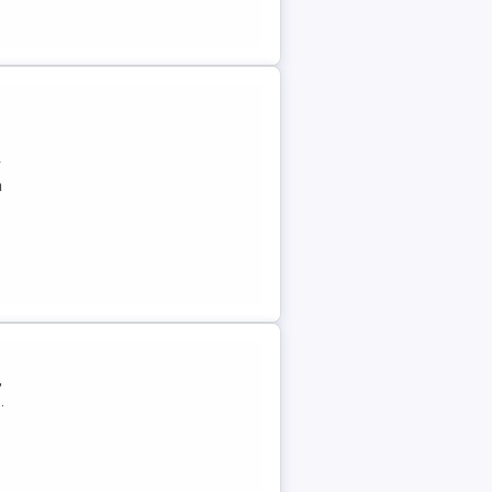
r
a
,
.