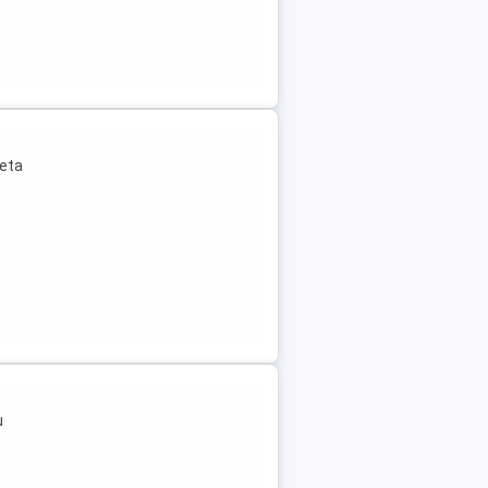
leta
u