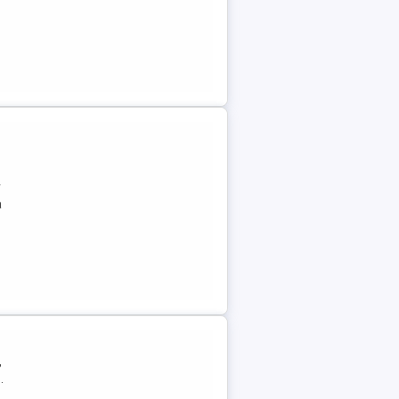
r
a
,
.