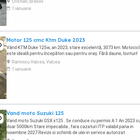
Cristian, Brasov
1 ianuarie
Motor 125 cmc Ktm Duke 2023
Vând KTM Duke 125w, an 2023, stare excelentă, 3073 km. Motocic
este ideală pentru începători sau pentru oraș. Fără daune, lovituri!
Ramnicu Valcea, Valcea
1 ianuarie
Vand moto Suzuki 125
Vand moto Suzuki GSX x125 . Se conduce cu permis A 1 An 2023 c
doar 5000km Stare impecabila , fara cazaturi ITP valabil pana in
noiembrie 2027 Revizii si schimb de ulei in service autorizat