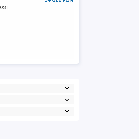
34 026 RON
FOST