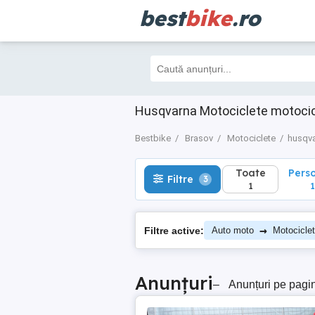
best
bike
.ro
Toate
Perso
Filtre
3
1
1
Husqvarna Motociclete motocic
Bestbike
Brasov
Motociclete
husqv
Toate
Pers
Filtre
3
1
1
→
Filtre active:
Auto moto
Motocicle
Anunțuri
–
Anunțuri pe pagi