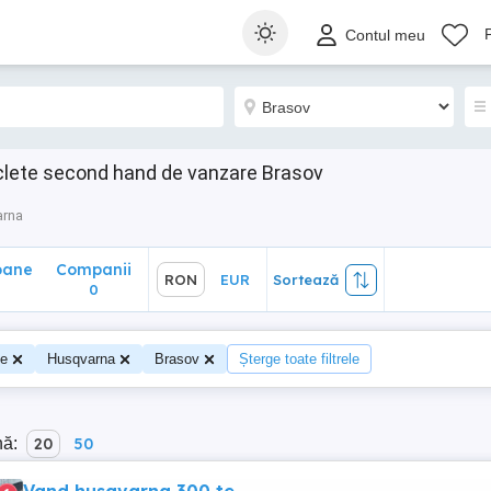
ane
Companii
RON
EUR
Sortează
Contul meu
0
lete second hand de vanzare Brasov
arna
oane
Companii
RON
EUR
Sortează
0
te
Husqvarna
Brasov
Șterge toate filtrele
nă:
20
50