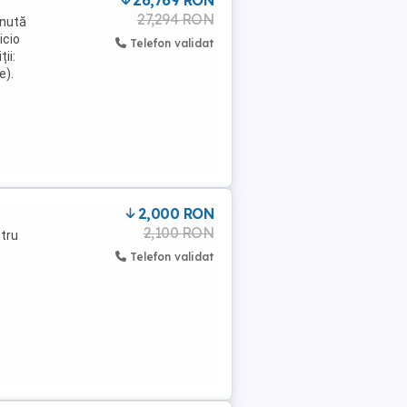
26,769 RON
27,294 RON
inută
icio
Telefon validat
ii:
e).
2,000 RON
2,100 RON
tru
Telefon validat