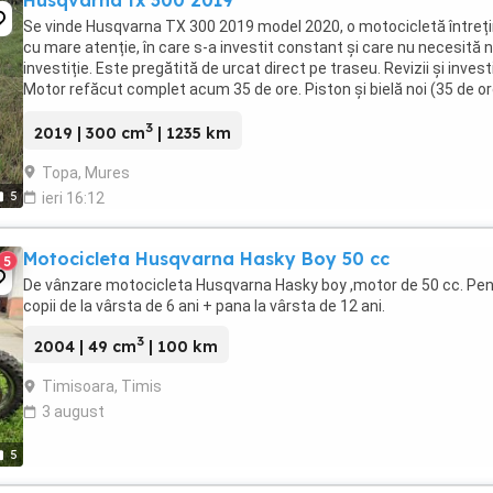
Husqvarna tx 300 2019
Se vinde Husqvarna TX 300 2019 model 2020, o motocicletă întreț
cu mare atenție, în care s-a investit constant și care nu necesită n
investiție. Este pregătită de urcat direct pe traseu. Revizii și investiț
Motor refăcut complet acum 35 de ore. Piston și bielă noi (35 de or
Suspensii refăcute. Ventilator ...
3
2019 | 300 cm
| 1235 km
Topa, Mures
5
ieri 16:12
Motocicleta Husqvarna Hasky Boy 50 cc
5
De vânzare motocicleta Husqvarna Hasky boy ,motor de 50 cc. Pen
copii de la vârsta de 6 ani + pana la vârsta de 12 ani.
3
2004 | 49 cm
| 100 km
Timisoara, Timis
3 august
5