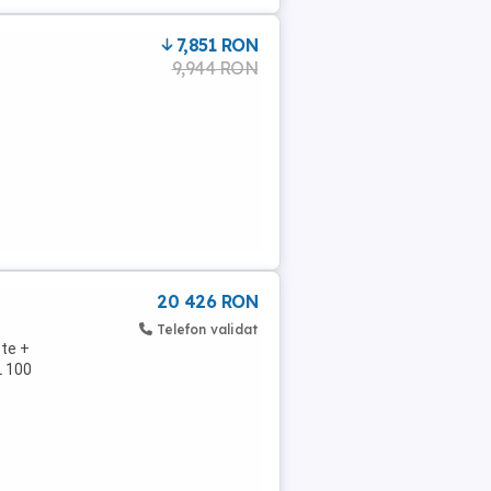
7,851 RON
9,944 RON
20 426 RON
Telefon validat
pte +
L 100