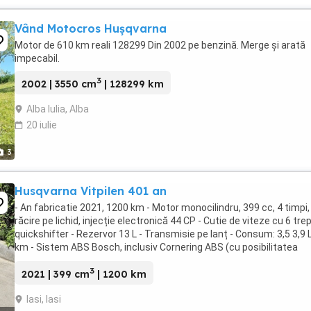
Vând Motocros Hușqvarna
Motor de 610 km reali 128299 Din 2002 pe benzină. Merge și arată
impecabil.
3
2002 | 3550 cm
| 128299 km
Alba Iulia, Alba
20 iulie
3
Husqvarna Vitpilen 401 an
- An fabricatie 2021, 1200 km - Motor monocilindru, 399 cc, 4 timpi,
răcire pe lichid, injecție electronică 44 CP - Cutie de viteze cu 6 tre
quickshifter - Rezervor 13 L - Transmisie pe lanț - Consum: 3,5 3,9 
km - Sistem ABS Bosch, inclusiv Cornering ABS (cu posibilitatea
dezactivării ...
3
2021 | 399 cm
| 1200 km
Iasi, Iasi