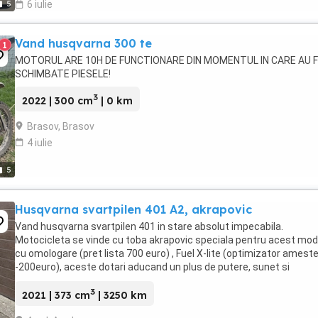
5
6 iulie
Vand husqvarna 300 te
1
MOTORUL ARE 10H DE FUNCTIONARE DIN MOMENTUL IN CARE AU 
SCHIMBATE PIESELE!
3
2022 | 300 cm
| 0 km
Brasov, Brasov
4 iulie
5
Husqvarna svartpilen 401 A2, akrapovic
Vand husqvarna svartpilen 401 in stare absolut impecabila.
Motocicleta se vinde cu toba akrapovic speciala pentru acest mod
cu omologare (pret lista 700 euro) , Fuel X-lite (optimizator amest
-200euro), aceste dotari aducand un plus de putere, sunet si
rafinament. Dotari: -ABS fata si spate -Suspensie ...
3
2021 | 373 cm
| 3250 km