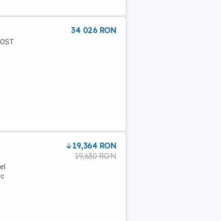
34 026 RON
FOST
19,364 RON
19,630 RON
el
ec