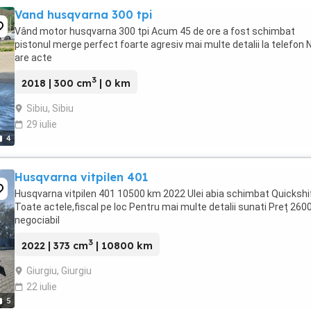
Vand husqvarna 300 tpi
Vând motor husqvarna 300 tpi Acum 45 de ore a fost schimbat
pistonul merge perfect foarte agresiv mai multe detalii la telefon 
are acte
3
2018 | 300 cm
| 0 km
Sibiu, Sibiu
29 iulie
4
Husqvarna vitpilen 401
Husqvarna vitpilen 401 10500 km 2022 Ulei abia schimbat Quickshi
Toate actele,fiscal pe loc Pentru mai multe detalii sunati Preț 260
negociabil
3
2022 | 373 cm
| 10800 km
Giurgiu, Giurgiu
22 iulie
5