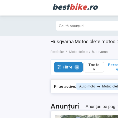
best
bike
.ro
Toate
Perso
Filtre
3
9
9
Husqvarna Motociclete motocic
Bestbike
Motociclete
husqvarna
Toate
Pers
Filtre
3
9
9
→
Filtre active:
Auto moto
Motocicle
Anunțuri
–
Anunțuri pe pagi