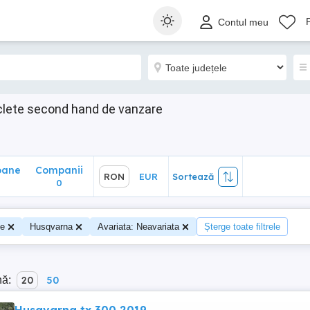
ane
Companii
RON
EUR
Sortează
Contul meu
0
lete second hand de vanzare
oane
Companii
RON
EUR
Sortează
0
te
Husqvarna
Avariata: Neavariata
Șterge toate filtrele
nă:
20
50