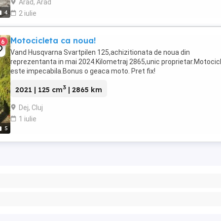
Arad, Arad
4
2 iulie
Motocicleta ca noua!
6
Vand Husqvarna Svartpilen 125,achizitionata de noua din
reprezentanta in mai 2024.Kilometraj 2865,unic proprietar.Motocic
este impecabila.Bonus o geaca moto. Pret fix!
3
2021 | 125 cm
| 2865 km
Dej, Cluj
1 iulie
5