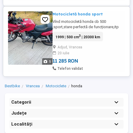
Motocicletă honda sport
Vînd motocicletă honda cb 500
,sport,stare perfectă de funcționare,itp
nou ,07 2028,unic proprietar în Ro
3
1999 | 500 cm
| 20300 km
Adjud, Vrancea
20 iulie
11 285 RON
5
Telefon validat
Bestbike
Vrancea
Motociclete
honda
Categorii
Județe
Localități