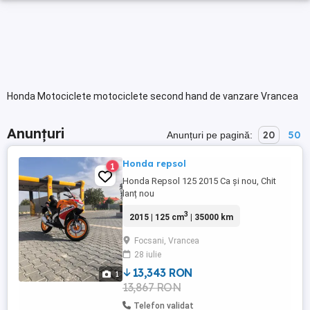
Honda Motociclete motociclete second hand de vanzare Vrancea
Anunțuri
20
50
Anunțuri pe pagină:
Honda repsol
1
Honda Repsol 125 2015 Ca și nou, Chit
lanț nou
3
2015 | 125 cm
| 35000 km
Focsani, Vrancea
28 iulie
13,343 RON
1
13,867 RON
Telefon validat