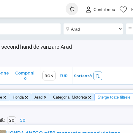
ane
Companii
RON
EUR
Sortează
Contul meu
0
 second hand de vanzare Arad
oane
Companii
RON
EUR
Sortează
0
te
Honda
Arad
Categoria: Motoreta
Șterge toate filtrele
nă:
20
50