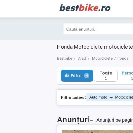
best
bike
.ro
Toate
Perso
Filtre
4
1
1
Honda Motociclete motociclete
Bestbike
Arad
Motociclete
honda
Toate
Pers
Filtre
4
1
1
→
Filtre active:
Auto moto
Motocicle
Anunțuri
–
Anunțuri pe pagi