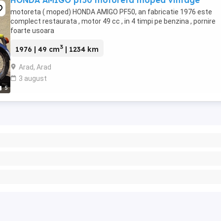
HONDA AMIGO pf50 motoreta moped vintage
motoreta ( moped) HONDA AMIGO PF50, an fabricatie 1976 este
complect restaurata , motor 49 cc , in 4 timpi pe benzina , pornire
foarte usoara
3
1976 | 49 cm
| 1234 km
Arad, Arad
3 august
5