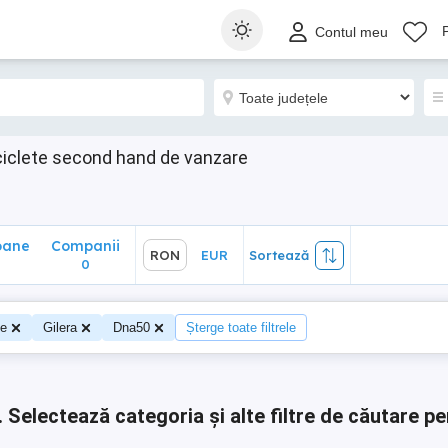
ane
Companii
RON
EUR
Sortează
Contul meu
0
ciclete second hand de vanzare
oane
Companii
RON
EUR
Sortează
0
0
te
Gilera
Dna50
Șterge toate filtrele
.
Selectează categoria și alte filtre de căutare pe