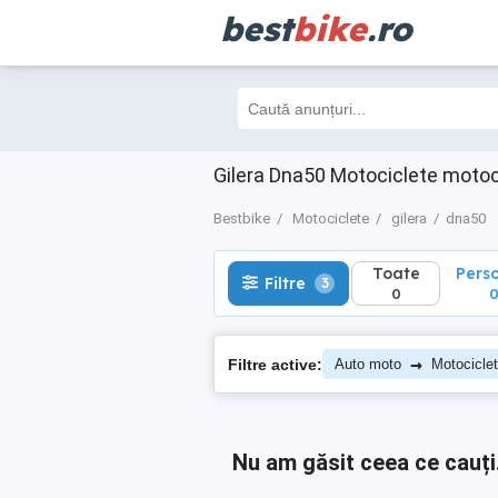
best
bike
.ro
Toate
Perso
Filtre
3
0
0
Gilera Dna50 Motociclete moto
Bestbike
Motociclete
gilera
dna50
Toate
Pers
Filtre
3
0
→
Filtre active:
Auto moto
Motocicle
Nu am găsit ceea ce cauți