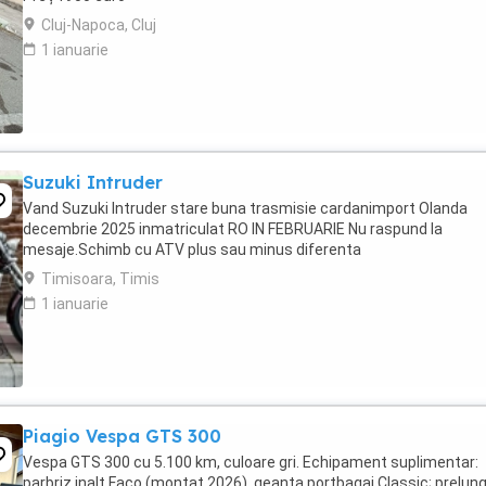
Cluj-Napoca, Cluj
1 ianuarie
Suzuki Intruder
Vand Suzuki Intruder stare buna trasmisie cardanimport Olanda
decembrie 2025 inmatriculat RO IN FEBRUARIE Nu raspund la
mesaje.Schimb cu ATV plus sau minus diferenta
Timisoara, Timis
1 ianuarie
Piagio Vespa GTS 300
Vespa GTS 300 cu 5.100 km, culoare gri. Echipament suplimentar:
parbriz inalt Faco (montat 2026), geanta portbagaj Classic; prelung