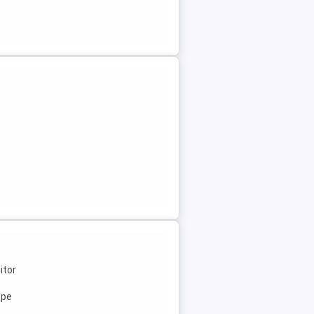
itor
ope