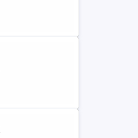
r
a
,
.