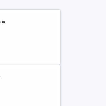
leta
u