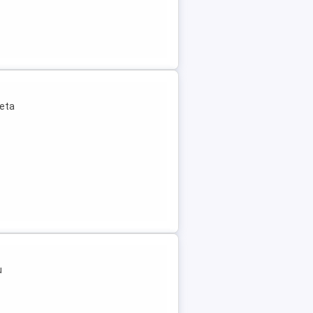
leta
u