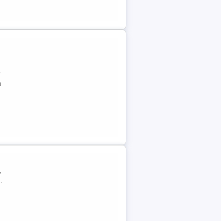
r
a
,
.