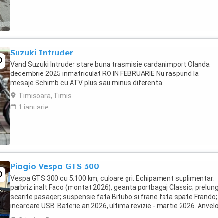
Suzuki Intruder
Vand Suzuki Intruder stare buna trasmisie cardanimport Olanda
decembrie 2025 inmatriculat RO IN FEBRUARIE Nu raspund la
mesaje.Schimb cu ATV plus sau minus diferenta
Timisoara, Timis
1 ianuarie
Piagio Vespa GTS 300
Vespa GTS 300 cu 5.100 km, culoare gri. Echipament suplimentar:
parbriz inalt Faco (montat 2026), geanta portbagaj Classic; prelung
scarite pasager; suspensie fata Bitubo si frane fata spate Frando;
incarcare USB. Baterie an 2026, ultima revizie - martie 2026. Anvel
2024. Itp valabil pana in ...