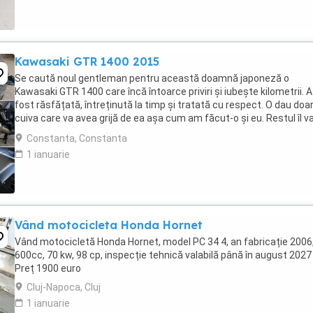
Kawasaki GTR 1400 2015
Se caută noul gentleman pentru această doamnă japoneză o
Kawasaki GTR 1400 care încă întoarce priviri și iubește kilometrii. A
fost răsfățată, întreținută la timp și tratată cu respect. O dau doa
cuiva care va avea grijă de ea așa cum am făcut-o și eu. Restul îl v
convinge ea la prima cheie. Vă ...
Constanta, Constanta
1 ianuarie
Vând motocicleta Honda Hornet
Vând motocicletă Honda Hornet, model PC 34 4, an fabricație 2006
600cc, 70 kw, 98 cp, inspecție tehnică valabilă până în august 2027 
Preț 1900 euro
Cluj-Napoca, Cluj
1 ianuarie