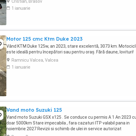
Cristian, Brasov
1 ianuarie
Motor 125 cmc Ktm Duke 2023
Vând KTM Duke 125w, an 2023, stare excelentă, 3073 km. Motocic
este ideală pentru începători sau pentru oraș. Fără daune, lovituri!
Ramnicu Valcea, Valcea
1 ianuarie
Vand moto Suzuki 125
Vand moto Suzuki GSX x125 . Se conduce cu permis A 1 An 2023 c
doar 5000km Stare impecabila , fara cazaturi ITP valabil pana in
noiembrie 2027 Revizii si schimb de ulei in service autorizat