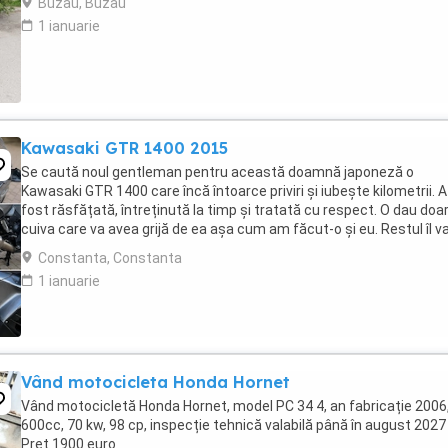
Buzau, Buzau
1 ianuarie
Kawasaki GTR 1400 2015
Se caută noul gentleman pentru această doamnă japoneză o
Kawasaki GTR 1400 care încă întoarce priviri și iubește kilometrii. A
fost răsfățată, întreținută la timp și tratată cu respect. O dau doa
cuiva care va avea grijă de ea așa cum am făcut-o și eu. Restul îl v
convinge ea la prima cheie. Vă ...
Constanta, Constanta
1 ianuarie
Vând motocicleta Honda Hornet
Vând motocicletă Honda Hornet, model PC 34 4, an fabricație 2006
600cc, 70 kw, 98 cp, inspecție tehnică valabilă până în august 2027 
Preț 1900 euro