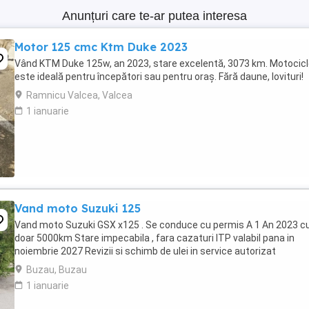
Anunțuri care te-ar putea interesa
Motor 125 cmc Ktm Duke 2023
Vând KTM Duke 125w, an 2023, stare excelentă, 3073 km. Motocic
este ideală pentru începători sau pentru oraș. Fără daune, lovituri!
Ramnicu Valcea, Valcea
1 ianuarie
Vand moto Suzuki 125
Vand moto Suzuki GSX x125 . Se conduce cu permis A 1 An 2023 c
doar 5000km Stare impecabila , fara cazaturi ITP valabil pana in
noiembrie 2027 Revizii si schimb de ulei in service autorizat
Buzau, Buzau
1 ianuarie