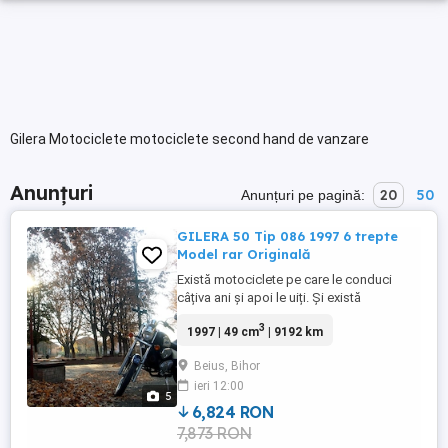
Gilera Motociclete motociclete second hand de vanzare
Anunțuri
20
50
Anunțuri pe pagină:
GILERA 50 Tip 086 1997 6 trepte
Model rar Originală
Există motociclete pe care le conduci
câțiva ani și apoi le uiți. Și există
motociclete care îți rămân în suflet o viață.
3
1997 | 49 cm
| 9192 km
Aceasta este una dintre ele. Am urcat
pentru prima dată pe ea la 16 ani. Cu ea
Beius, Bihor
am învățat ce înseamnă libertatea. M-a
ieri 12:00
dus la școală, la prieteni, prin păduri, pe
5
dealuri, pe asfalt ...
6,824 RON
7,873 RON