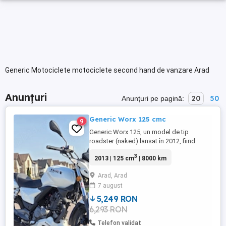
Generic Motociclete motociclete second hand de vanzare Arad
Anunțuri
20
50
Anunțuri pe pagină:
Generic Worx 125 cmc
9
Generic Worx 125, un model de tip
roadster (naked) lansat în 2012, fiind
considerat o opțiune accesibilă și
3
2013 | 125 cm
| 8000 km
practică pentru naveta zilnică sau pentru
începătorii cu permis categoria A1.
Arad, Arad
Ruleaza impecabil, pornire la buton, ideal
7 august
ptr drum lung, dar evident foarte practic si
pentru oras. Specificații ...
5,249 RON
6,293 RON
Telefon validat