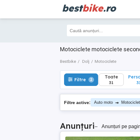
best
bike
.ro
Toate
Perso
Filtre
2
31
31
Motociclete motociclete second
Bestbike
Dolj
Motociclete
Toate
Pers
Filtre
2
31
3
→
Filtre active:
Auto moto
Motocicle
Anunțuri
–
Anunțuri pe pagi