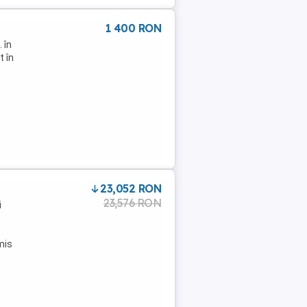
1 400 RON
 în
t în
23,052 RON
23,576 RON
i
mis