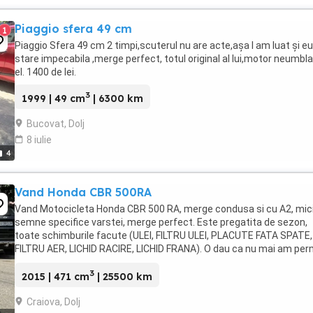
Piaggio sfera 49 cm
1
Piaggio Sfera 49 cm 2 timpi,scuterul nu are acte,așa l am luat și eu.
stare impecabila ,merge perfect, totul original al lui,motor neumbla
el. 1400 de lei.
3
1999 | 49 cm
| 6300 km
Bucovat, Dolj
8 iulie
4
Vand Honda CBR 500RA
Vand Motocicleta Honda CBR 500 RA, merge condusa si cu A2, mic
semne specifice varstei, merge perfect. Este pregatita de sezon,
toate schimburile facute (ULEI, FILTRU ULEI, PLACUTE FATA SPATE,
FILTRU AER, LICHID RACIRE, LICHID FRANA). O dau ca nu mai am per
urmatoarele 3 luni. Motocicleta se poate ...
3
2015 | 471 cm
| 25500 km
Craiova, Dolj