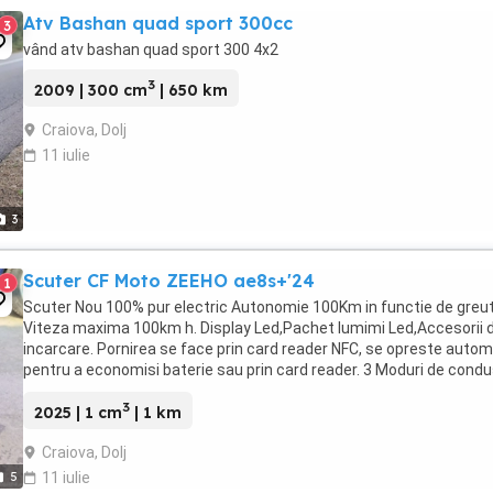
Atv Bashan quad sport 300cc
3
vând atv bashan quad sport 300 4x2
3
2009 | 300 cm
| 650 km
Craiova, Dolj
11 iulie
3
Scuter CF Moto ZEEHO ae8s+'24
1
Scuter Nou 100% pur electric Autonomie 100Km in functie de greu
Viteza maxima 100km h. Display Led,Pachet lumimi Led,Accesorii 
incarcare. Pornirea se face prin card reader NFC, se opreste auto
pentru a economisi baterie sau prin card reader. 3 Moduri de cond
Eco Street,Sport. Bateria poate ...
3
2025 | 1 cm
| 1 km
Craiova, Dolj
5
11 iulie