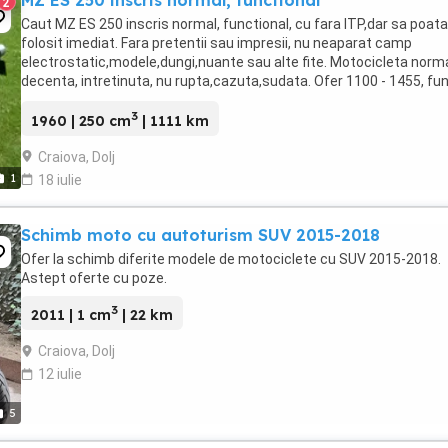
MZ ES 250 inscris normal, functional
2
Caut MZ ES 250 inscris normal, functional, cu fara ITP,dar sa poata 
folosit imediat. Fara pretentii sau impresii, nu neaparat camp
electrostatic,modele,dungi,nuante sau alte fite. Motocicleta norma
decenta, intretinuta, nu rupta,cazuta,sudata. Ofer 1100 - 1455, fu
de stare
3
1960 | 250 cm
| 1111 km
Craiova, Dolj
1
18 iulie
Schimb moto cu autoturism SUV 2015-2018
Ofer la schimb diferite modele de motociclete cu SUV 2015-2018.
Astept oferte cu poze.
3
2011 | 1 cm
| 22 km
Craiova, Dolj
12 iulie
5