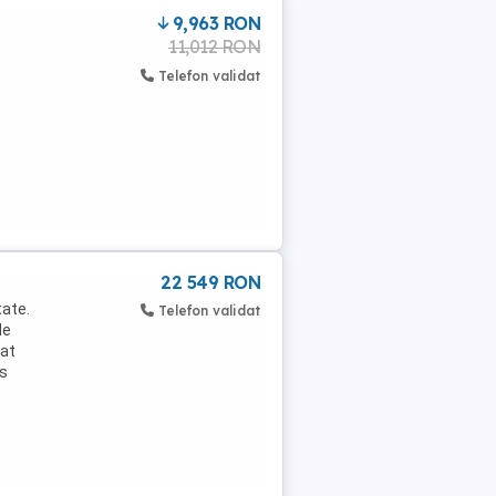
9,963 RON
11,012 RON
Telefon validat
22 549 RON
tate.
Telefon validat
de
mat
us