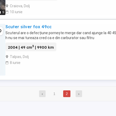
Craiova, Dolj
10 iunie
5
Scuter silver fox 49cc
Scuterul are o defecțiune pornește merge dar cand ajunge la 40 4
h nu se mai tureaza cred ca e din carburator sau filtru
3
2004 | 49 cm
| 9900 km
Talpas, Dolj
8 iunie
‹
1
2
›