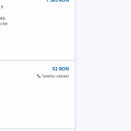
7 585 RON
fi
la,
nctie
52 RON
Telefon validat