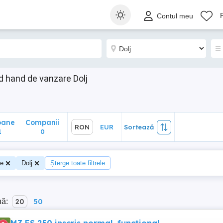
ane
Companii
RON
EUR
Sortează
Contul meu
0
 hand de vanzare Dolj
oane
Companii
RON
EUR
Sortează
1
0
te
Dolj
Șterge toate filtrele
nă:
20
50