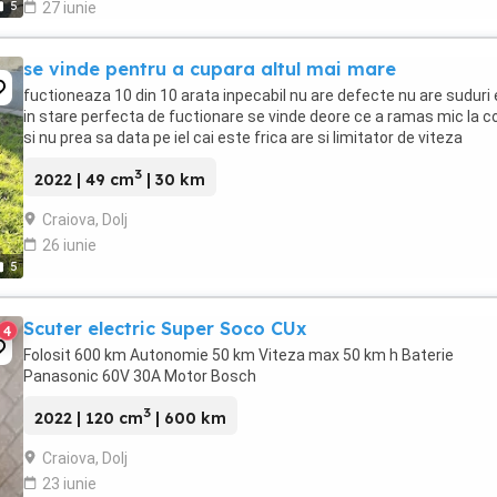
5
27 iunie
se vinde pentru a cupara altul mai mare
fuctioneaza 10 din 10 arata inpecabil nu are defecte nu are suduri
in stare perfecta de fuctionare se vinde deore ce a ramas mic la co
si nu prea sa data pe iel cai este frica are si limitator de viteza
3
2022 | 49 cm
| 30 km
Craiova, Dolj
26 iunie
5
Scuter electric Super Soco CUx
4
Folosit 600 km Autonomie 50 km Viteza max 50 km h Baterie
Panasonic 60V 30A Motor Bosch
3
2022 | 120 cm
| 600 km
Craiova, Dolj
23 iunie