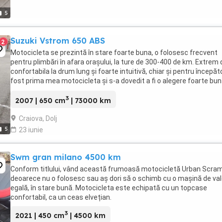
5
Suzuki Vstrom 650 ABS
2
Motocicleta se prezintă în stare foarte buna, o folosesc frecvent
pentru plimbări în afara orașului, la ture de 300-400 de km. Extrem 
confortabila la drum lung și foarte intuitivă, chiar și pentru începăto
fost prima mea motocicleta și s-a dovedit a fi o alegere foarte bun
Motor 650 cmc, 66 ...
3
2007 | 650 cm
| 73000 km
Craiova, Dolj
5
23 iunie
Swm gran milano 4500 km
Conform titlului, vând această frumoasă motocicletă Urban Scram
deoarece nu o folosesc sau aș dori să o schimb cu o mașină de va
egală, în stare bună. Motocicleta este echipată cu un topcase
confortabil, ca un ceas elvețian.
3
2021 | 450 cm
| 4500 km