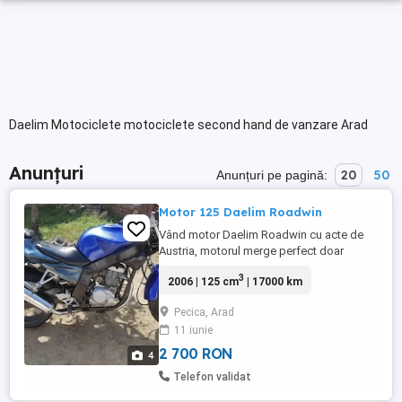
Daelim Motociclete motociclete second hand de vanzare Arad
Anunțuri
20
50
Anunțuri pe pagină:
Motor 125 Daelim Roadwin
Vând motor Daelim Roadwin cu acte de
Austria, motorul merge perfect doar
trebuie pus alt bord și frâna față făcută,
3
2006 | 125 cm
| 17000 km
eu l am folosit pe camp și frâna la picior
Pecica, Arad
11 iunie
2 700 RON
4
Telefon validat