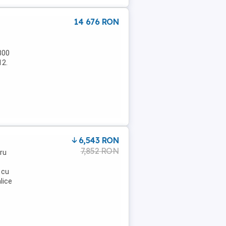
14 676 RON
800
12.
6,543 RON
7,852 RON
ru
 cu
lice