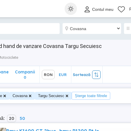
ane
Companii
RON
EUR
Sortează
Contul meu
0
d hand de vanzare Covasna Targu Secuiesc
otociclete
oane
Companii
RON
EUR
Sortează
4
0
te
Covasna
Targu Secuiesc
Șterge toate filtrele
nă:
20
50