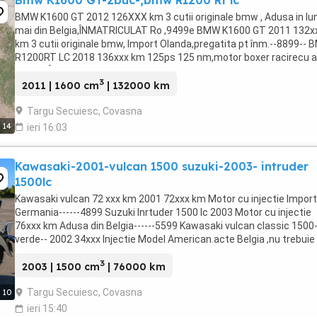
Bmw K1600 GT-2buc-,bmw R1200 Rt lc
BMW K1600 GT 2012 126XXX km 3 cutii originale bmw , Adusa in lu
mai din Belgia,ÎNMATRICULAT Ro ,9499e BMW K1600 GT 2011 132x
km 3 cutii originale bmw, Import Olanda,pregatita pt înm.--8899--
R1200RT LC 2018 136xxx km 125ps 125 nm,motor boxer racirecu a
-8899e ÎNSCRISA în RO,în ...
3
2011 | 1600 cm
| 132000 km
Targu Secuiesc, Covasna
14
ieri 16:03
Kawasaki-2001-vulcan 1500 suzuki-2003- intruder
1500lc
Kawasaki vulcan 72 xxx km 2001 72xxx km Motor cu injectie Import
Germania------4899 Suzuki Inrtuder 1500 lc 2003 Motor cu injectie
76xxx km Adusa din Belgia------5599 Kawasaki vulcan classic 1500-
verde-- 2002 34xxx Injectie Model American.acte Belgia ,nu trebuie
platit vama. 5299e Motocicletele ...
3
2003 | 1500 cm
| 76000 km
Targu Secuiesc, Covasna
10
ieri 15:40