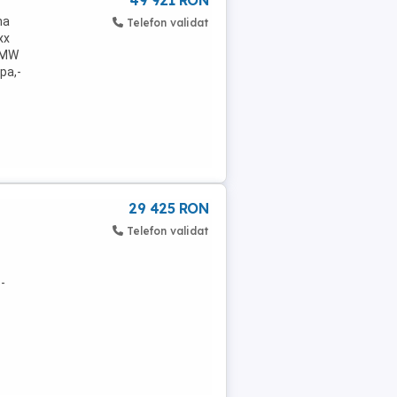
49 921 RON
na
Telefon validat
xx
 BMW
pa,-
29 425 RON
Telefon validat
-