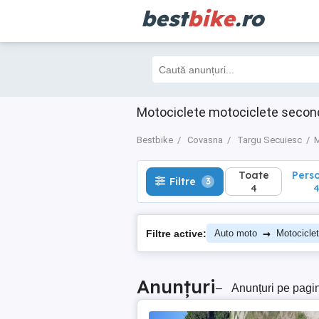
best
bike
.ro
Toate
Perso
Filtre
3
4
4
Motociclete motociclete secon
Bestbike
Covasna
Targu Secuiesc
M
Toate
Pers
Filtre
3
4
→
Filtre active:
Auto moto
Motocicle
Anunțuri
–
Anunțuri pe pagi