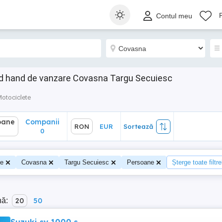
ane
Companii
RON
EUR
Sortează
Contul meu
0
d hand de vanzare Covasna Targu Secuiesc
otociclete
oane
Companii
RON
EUR
Sortează
0
te
Covasna
Targu Secuiesc
Persoane
Șterge toate filtre
nă:
20
50