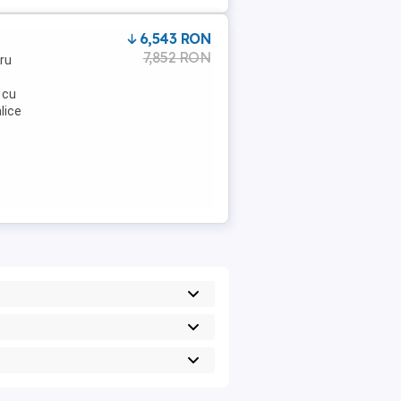
6,543 RON
7,852 RON
ru
 cu
lice