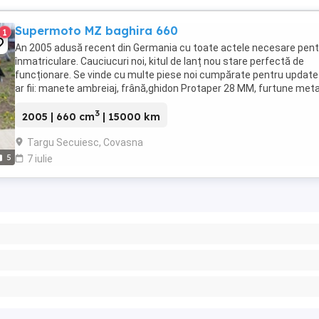
Supermoto MZ baghira 660
1
An 2005 adusă recent din Germania cu toate actele necesare pent
înmatriculare. Cauciucuri noi, kitul de lanț nou stare perfectă de
funcționare. Se vinde cu multe piese noi cumpărate pentru update
ar fii: manete ambreiaj, frână,ghidon Protaper 28 MM, furtune meta
față spate,far,stop,semnalizări ...
3
2005 | 660 cm
| 15000 km
Targu Secuiesc, Covasna
5
7 iulie