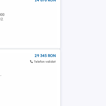
14 676 RON
800
12.
29 345 RON
Telefon validat
-