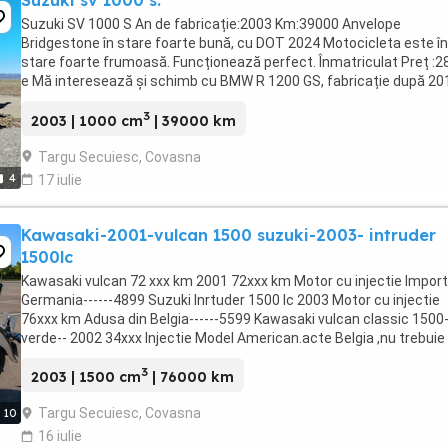
Suzuki sv 1000 s.
Suzuki SV 1000 S An de fabricație:2003 Km:39000 Anvelope
Bridgestone în stare foarte bună, cu DOT 2024 Motocicleta este în
stare foarte frumoasă. Funcționează perfect. Înmatriculat Preț :2
e Mă interesează și schimb cu BMW R 1200 GS, fabricație după 20
Ofer diferențae
3
2003 | 1000 cm
| 39000 km
Targu Secuiesc, Covasna
4
17 iulie
Kawasaki-2001-vulcan 1500 suzuki-2003- intruder
1500lc
Kawasaki vulcan 72 xxx km 2001 72xxx km Motor cu injectie Import
Germania------4899 Suzuki Inrtuder 1500 lc 2003 Motor cu injectie
76xxx km Adusa din Belgia------5599 Kawasaki vulcan classic 1500-
verde-- 2002 34xxx Injectie Model American.acte Belgia ,nu trebuie
platit vama. 5299e Motocicletele ...
3
2003 | 1500 cm
| 76000 km
Targu Secuiesc, Covasna
10
16 iulie