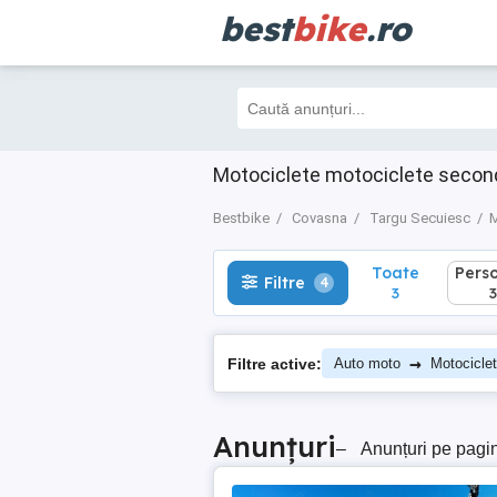
best
bike
.ro
Toate
Perso
Filtre
4
3
3
Motociclete motociclete secon
Bestbike
Covasna
Targu Secuiesc
M
Toate
Pers
Filtre
4
3
3
→
Filtre active:
Auto moto
Motocicle
Anunțuri
–
Anunțuri pe pagi