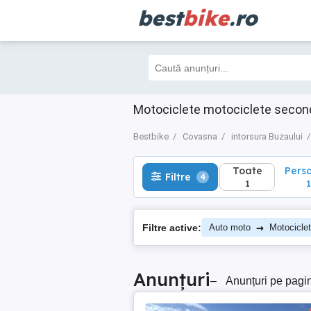
best
bike
.ro
Toate
Perso
Filtre
4
1
1
Motociclete motociclete secon
Bestbike
Covasna
intorsura Buzaului
Toate
Pers
Filtre
4
1
1
→
Filtre active:
Auto moto
Motocicle
Anunțuri
–
Anunțuri pe pagi