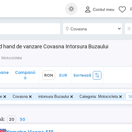
ane
Companii
RON
EUR
Sortează
Contul meu
0
d hand de vanzare Covasna Intorsura Buzaului
Motociclete
oane
Companii
RON
EUR
Sortează
0
te
Covasna
intorsura Buzaului
Categoria: Motocicleta
Șt
nă:
20
50