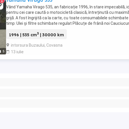
Yamaha Virago 535
1
Vând Yamaha Virago 535, an fabricație 1996, în stare impecabilă, i
pentru cei care caută o motocicletă clasică, întreținută cu maxim
grijă. A fost îngrijită ca la carte, cu toate consumabilele schimbate 
timp: Ulei și filtre schimbate regulat Plăcuțe de frână noi Cauciucuri
stare excelentă Ulei ...
3
1996 | 535 cm
| 30000 km
intorsura Buzaului, Covasna
5
13 iulie