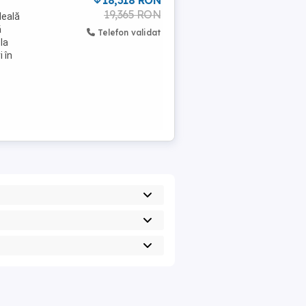
18,318 RON
19,365 RON
deală
ă
Telefon validat
la
 în