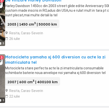
De vinzare Harley Davidson
5
Harley Davidson 1450cc din 2003 street glide editie Anniversary 50
custom made inscris in RO,adus din USA,nu e rulat mult in tara pt 
sunt plecat,mai multe detali la tel
3
2003 | 1450 cm
| 50000 km
Resita, Caras-Severin
26 iulie
3
Motocicleta yamaha xj 600 diversion cu acte la zi
3
imatriculata tel
Motocicleta stare perfecta acte la zi imatriculata consumabile
schimbate baterie noua anvelope noi yamaha xj 600 diversion tel
3
2007 | 600 cm
| 400100 km
Resita, Caras-Severin
22 iulie
3