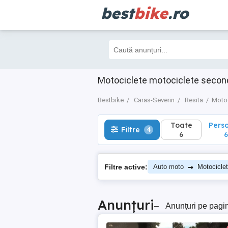
best
bike
.ro
Toate
Perso
Filtre
4
6
6
Motociclete motociclete secon
Bestbike
Caras-Severin
Resita
Motoc
Toate
Pers
Filtre
4
6
6
→
Filtre active:
Auto moto
Motocicle
Anunțuri
–
Anunțuri pe pagi