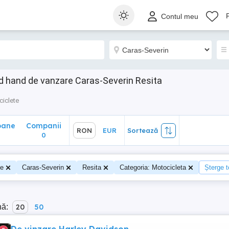
ane
Companii
RON
EUR
Sortează
Contul meu
0
d hand de vanzare Caras-Severin Resita
iclete
oane
Companii
RON
EUR
Sortează
0
te
Caras-Severin
Resita
Categoria: Motocicleta
Șterge to
nă:
20
50