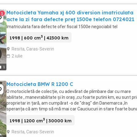
Motocicleta Yamaha xj 600 diversion imatriculata
1
acte la zi fara defecte preț 1500e telefon 0724021
Imatriculata fara defecte ofer fiscal 1500e negociabil tel
3
1998 | 600 cm
| 42300 km
Resita, Caras-Severin
2 iulie
1
Motocicleta BMW R 1200 C
O motocicletă de colecție, cu adevărat de plimbare dar cu mare
abilitate , manevrabilitate și în oraș ,cu foarte putini km, eu sunt pr
proprietar in țară, am cumpărat -o de "drag" din Danemarca ,în
speranța că am timp să mă mai car Cauciucuri in stare foarte bun
încălzire în ghidon ,cash bar, acumulator ...
3
1998 | 1200 cm
| 30000 km
Resita, Caras-Severin