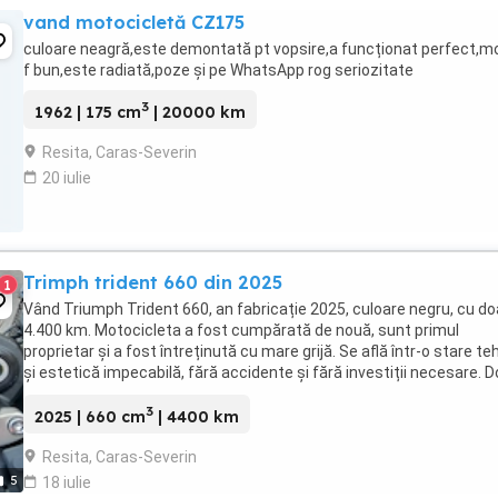
vand motocicletă CZ175
culoare neagră,este demontată pt vopsire,a funcționat perfect,m
f bun,este radiată,poze și pe WhatsApp rog seriozitate
3
1962 | 175 cm
| 20000 km
Resita, Caras-Severin
20 iulie
Trimph trident 660 din 2025
1
Vând Triumph Trident 660, an fabricație 2025, culoare negru, cu do
4.400 km. Motocicleta a fost cumpărată de nouă, sunt primul
proprietar și a fost întreținută cu mare grijă. Se află într-o stare te
și estetică impecabilă, fără accidente și fără investiții necesare. D
și accesorii: Quickshifter Suport ...
3
2025 | 660 cm
| 4400 km
Resita, Caras-Severin
5
18 iulie