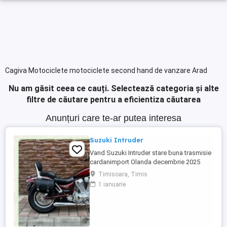
Cagiva Motociclete motociclete second hand de vanzare Arad
Nu am găsit ceea ce cauți.
Selectează categoria și alte
filtre de căutare pentru a eficientiza căutarea
Anunțuri care te-ar putea interesa
Suzuki Intruder
Vand Suzuki Intruder stare buna trasmisie
cardanimport Olanda decembrie 2025
inmatriculat RO IN FEBRUARIE Nu raspund
Timisoara, Timis
la mesaje.Schimb cu ATV plus sau minus
1 ianuarie
diferenta