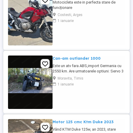
Motocicleta este in perfecta stare de
funcționare
Costesti, Arges
1 ianuarie
Can-am outlander 1000
Este un atv fara ABS,import Germania cu
2550 km. Are urmatoarele optiuni: Servo 3
nivele Suspensie FOX cu rebound Bullbar
Moravita, Timis
fata Bullbar spate Handguardurile Can am
1 ianuarie
Jante beadlock
Motor 125 cmc Ktm Duke 2023
Vând KTM Duke 125w, an 2023, stare