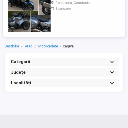
care încă întoarce priviri și iubește
Constanta, Constanta
kilometrii. A fost răsfățată, întreținută la
1 ianuarie
timp și tratată cu respect. O dau doar
cuiva care va avea grijă de ea așa cum am
făcut-o și eu. Restul îl va convinge ea la
prima cheie. Vă ...
Bestbike
Arad
Motociclete
cagiva
Categorii
Județe
Localități