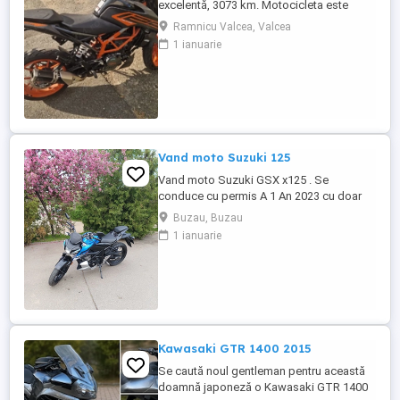
excelentă, 3073 km. Motocicleta este
ideală pentru începători sau pentru oraș.
Ramnicu Valcea, Valcea
Fără daune, lovituri!
1 ianuarie
Vand moto Suzuki 125
Vand moto Suzuki GSX x125 . Se
conduce cu permis A 1 An 2023 cu doar
5000km Stare impecabila , fara cazaturi
Buzau, Buzau
ITP valabil pana in noiembrie 2027 Revizii
1 ianuarie
si schimb de ulei in service autorizat
Kawasaki GTR 1400 2015
Se caută noul gentleman pentru această
doamnă japoneză o Kawasaki GTR 1400