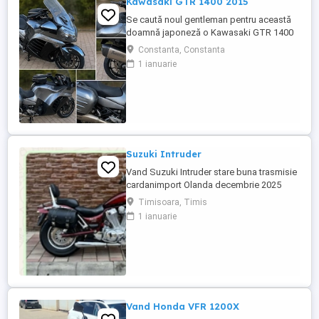
Kawasaki GTR 1400 2015
Se caută noul gentleman pentru această
doamnă japoneză o Kawasaki GTR 1400
care încă întoarce priviri și iubește
Constanta, Constanta
kilometrii. A fost răsfățată, întreținută la
1 ianuarie
timp și tratată cu respect. O dau doar
cuiva care va avea grijă de ea așa cum am
făcut-o și eu. Restul îl va convinge ea la
prima cheie. Vă ...
Suzuki Intruder
Vand Suzuki Intruder stare buna trasmisie
cardanimport Olanda decembrie 2025
inmatriculat RO IN FEBRUARIE Nu raspund
Timisoara, Timis
la mesaje.Schimb cu ATV plus sau minus
1 ianuarie
diferenta
Vand Honda VFR 1200X