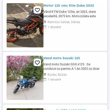
Motor 125 cmc Ktm Duke 2023
Vând KTM Duke 125w, an 2023, stare
excelentă, 3073 km. Motocicleta este
ideală pentru începători sau pentru oraș.
Ramnicu Valcea, Valcea
Fără daune, lovituri!
1 ianuarie
Vand moto Suzuki 125
Vand moto Suzuki GSX x125 . Se
conduce cu permis A 1 An 2023 cu doar
5000km Stare impecabila , fara cazaturi
Buzau, Buzau
ITP valabil pana in noiembrie 2027 Revizii
1 ianuarie
si schimb de ulei in service autorizat