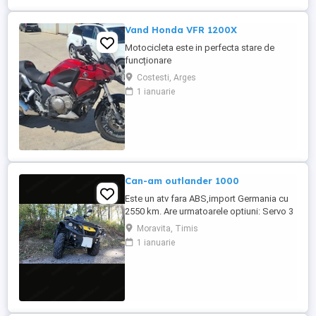
Vand Honda VFR 1200X
Motocicleta este in perfecta stare de
funcționare
Costesti, Arges
1 ianuarie
Can-am outlander 1000
Este un atv fara ABS,import Germania cu
2550 km. Are urmatoarele optiuni: Servo 3
nivele Suspensie FOX cu rebound Bullbar
Moravita, Timis
fata Bullbar spate Handguardurile Can am
1 ianuarie
Jante beadlock