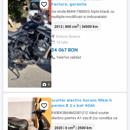
Factura, garantie
Se vinde BMW F800GS triple black cu
multiple modificari si imbunatatiri.
VIN:WB102190XBZT92855 Se poate emite
3
2012 | 800 cm
| 34000 km
factura, motocicleta este pe firma.
Fabricatie: 2012, 34000 KM - 1 an garantie
Brasov, Brasov
Modificari de peste 3500 EUR - Suspensie
16 iulie
fata Andreani Missano Performance
46mm - ( Arcuri custom, reglaj ...
34 067 RON
Telefon validat
5
scutter electric horwin 95km h
permis B 2 x bat 40Ah
R45EK3B64M2001312 Vând scuter
electric-permis A1 sau B (cu condiția ca
deținătorii permiselor să aibă vârsta de
3
2020 | 0 cm
| 2500 km
minimum 24 de ani împliniți, o experiență