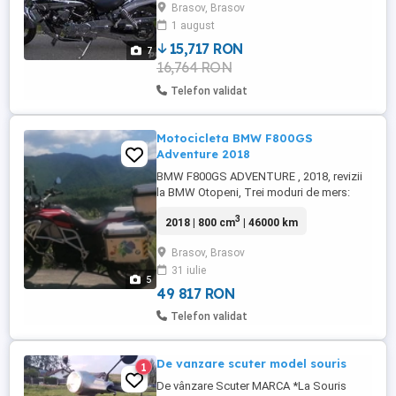
Brasov, Brasov
proprietar. Alte detalii la tel. si vazut la fata
1 august
locului.
15,717 RON
7
16,764 RON
Telefon validat
Motocicleta BMW F800GS
Adventure 2018
BMW F800GS ADVENTURE , 2018, revizii
la BMW Otopeni, Trei moduri de mers:
Road , Rain și Enduro trei setări suspensie
3
2018 | 800 cm
| 46000 km
: Normal, comfort si sport . Crash bar
touratech. Scut motor din aluminiu,
Brasov, Brasov
Extensie parbriz , cuti bmw originale,
31 iulie
apărătoare noroi aripa fata (extensie);
5
aparatori suplimentare mânere, ...
49 817 RON
Telefon validat
De vanzare scuter model souris
1
De vânzare Scuter MARCA *La Souris