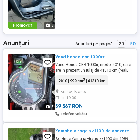
Promovat
5
Anunțuri
20
50
Anunțuri pe pagină:
Vand honda cbr 1000rr
Vand Honda CBR 1000rr, model 2010, care
are in prezent un rulaj de 41310 km (reali,
verificati de mine anterior achizitionarii; in
3
2010 | 999 cm
| 41310 km
anunt aveti si seria de sasiu, pentru
verificari suplimentare) - in crestere, in
Brasov, Brasov
functie de vremea de afara. Am cumparat
ieri 19:30
motocicleta la 36000 km si o detin in
proprietate ...
39 367 RON
5
Telefon validat
Yamaha virago xv1100 de vanzare
Se vinde Yamaha virago xv1100 din 1989.