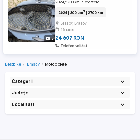
2024,2700Km in crestere.
Dotari:Keyless,ABS ,TCS decuplabil,faruri
3
2024 | 300 cm
| 2700 km
si semnalizatoare led, disaplay mare
TFT,alarma,priza USB din fabrica.
Brasov, Brasov
Suplimentar:Mansoane incalzite,manete
16 iunie
reglabile si pliabile Handguard cu
protectie reala la impact si vant,Parbriz
24 607 RON
5
inalt GIVI, Deflector ...
Telefon validat
Bestbike
Brasov
Motociclete
Categorii
Județe
Localități