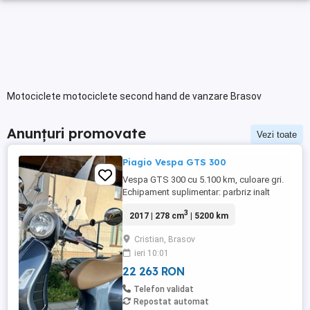
Motociclete motociclete second hand de vanzare Brasov
Anunțuri promovate
Vezi toate
Piagio Vespa GTS 300
Vespa GTS 300 cu 5.100 km, culoare gri.
Echipament suplimentar: parbriz inalt
Faco (montat 2026), geanta portbagaj
3
2017 | 278 cm
| 5200 km
Classic; prelungitor scarite pasager;
suspensie fata Bitubo si frane fata spate
Cristian, Brasov
Frando; incarcare USB. Baterie an 2026,
ieri 10:01
ultima revizie - martie 2026. Anvelope
2024. Itp valabil pana in ...
22 263 RON
Telefon validat
Repostat automat