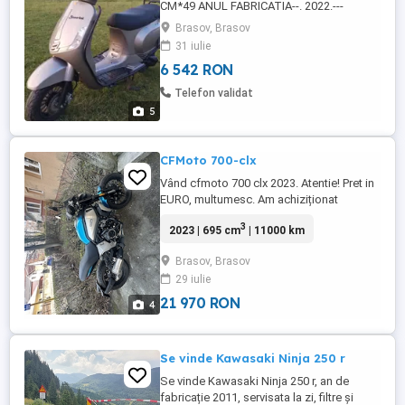
CM*49 ANUL FABRICATIA--. 2022.---
KM.4650 MODEL Souris! MOMENTAN NU
Brasov, Brasov
NECESITA NICI O INVESTITIE!!!
31 iulie
Înmatriculat !!Pe PRIMĂRIE! PRETUL SE
6 542 RON
NEGOCIAZA LA FATA LOCULUI
Telefon validat
5
CFMoto 700-clx
Vând cfmoto 700 clx 2023. Atentie! Pret in
EURO, multumesc. Am achiziționat
motorul în 2024 de la Moto24. Revizii
3
2023 | 695 cm
| 11000 km
făcute la Moto24 Brașov, carte service +
garanție în 3 ani. Are crashbar complet +
Brasov, Brasov
sa modificată la MotoVis. Nu are absolut
29 iulie
nicio problemă Mă interesează schimburi
doar cu cruiser după ...
21 970 RON
4
Se vinde Kawasaki Ninja 250 r
Se vinde Kawasaki Ninja 250 r, an de
fabricație 2011, servisata la zi, filtre și