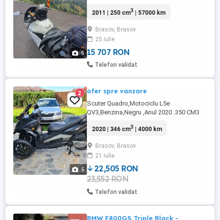
lichide schimbate de curând, cauciucuri
3
2011 | 250 cm
| 57000 km
noi, chit de lant nou, toba originala, bine
întreținută. O motocicleta de suflet.
Brasov, Brasov
57000km, în creștere. Mici defecte
25 iulie
estetice pe partea dreapta. O motocicleta
perfecta pentru persoanele ...
15 707 RON
5
Telefon validat
ofer spre vanzare
2
Scuter Quadro,Motociclu L5e
QV3,Benzina,Negru ,Anul 2020 .350 CM3
22.KW,4000 Km,se conduce cu categoria
3
2020 | 346 cm
| 4000 km
B
Brasov, Brasov
21 iulie
22,505 RON
5
23,552 RON
Telefon validat
BMW F800GS Triple Black -