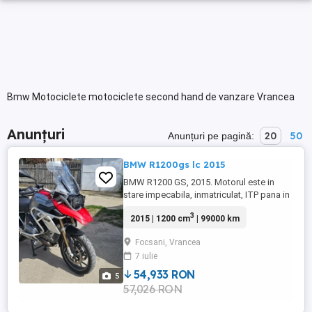
Bmw Motociclete motociclete second hand de vanzare Vrancea
Anunțuri
20
50
Anunțuri pe pagină:
BMW R1200gs lc 2015
BMW R1200 GS, 2015. Motorul este in
stare impecabila, inmatriculat, ITP pana in
2025. Km 99.000 (reali!), nu necesita nicio
3
2015 | 1200 cm
| 99000 km
investitie. ABS, ESP, proiectoare,
mansoane incalzite, senzori presiune roti,
Focsani, Vrancea
far led, pilot automat, parbriz touring,
7 iulie
topcase, sidecase, crashbar partea
superioara si inferioara ...
54,933 RON
5
57,026 RON