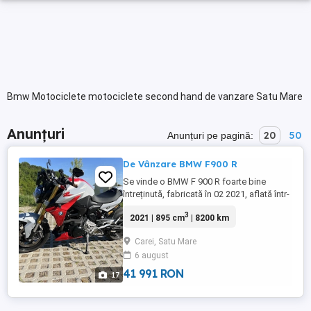
Bmw Motociclete motociclete second hand de vanzare Satu Mare
Anunțuri
20
50
Anunțuri pe pagină:
De Vânzare BMW F900 R
Se vinde o BMW F 900 R foarte bine
întreținută, fabricată în 02 2021, aflată într-
o stare tehnică și estetică impecabilă.
3
2021 | 895 cm
| 8200 km
Motocicleta este echipată la un nivel
foarte ridicat și oferă tot ceea ce îți poți
Carei, Satu Mare
dori de la un naked bike modern. Echipare
6 august
-Far principal Full LED -Semnalizatoare
LED -Headlight ...
41 991 RON
17