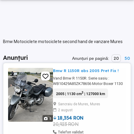
Bmw Motociclete motociclete second hand de vanzare Mures
Anunțuri
20
50
Anunțuri pe pagină:
Bmw R 1150R abs 2005 Pret Fix !
Vand Bmw R 1150R. Serie sasiu :
WB10429A85ZK78656 Motor Boxer 1130
cmc Twin Spark ( 2 buji pe cilindru) 86 cp
3
2005 | 1130 cm
| 127000 km
si 98 Nm Transmisie pe cardan , cutie de
viteze in 6 trepte Km 127000 An fabricatie
Sancraiu de Mures, Mures
2005 ABS fata-spate Mansoane ghidon
2 august
incalzite Cric central. Side Case-uri
originale vopsite in culoarea motocicletei
18,354 RON
5
...
20,923 RON
Telefon validat