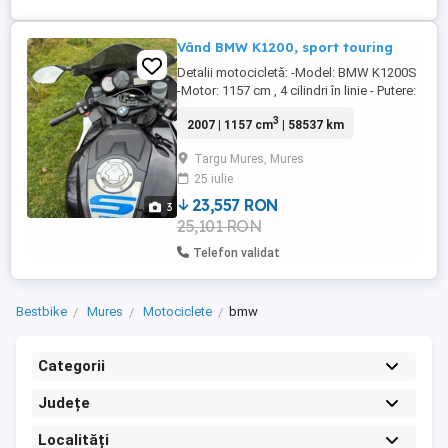
Vând BMW K1200, sport touring
Detalii motocicletă: -Model: BMW K1200S
-Motor: 1157 cm , 4 cilindri în linie - Putere:
167 CP -Cutie: 6 trepte, transmisie cardan -
3
2007 | 1157 cm
| 58537 km
An fabricație: 2007 - Kilometraj: 58537 km
în creștere - ITP: valabil până la 15.04.2027
Targu Mures, Mures
- Număr proprietari: 2, unul în Germania și
25 iulie
eu în țară - Acte in regulă, certificat ...
23,557 RON
3
25,101 RON
Telefon validat
Bestbike
Mures
Motociclete
bmw
Categorii
Județe
Localități