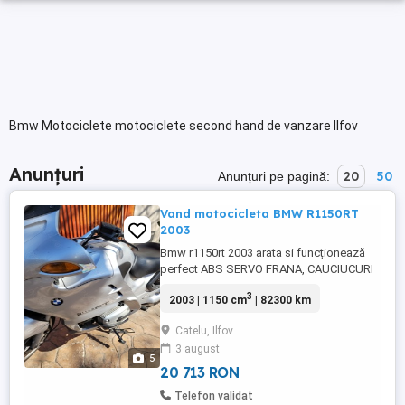
Bmw Motociclete motociclete second hand de vanzare Ilfov
Anunțuri
20
50
Anunțuri pe pagină:
Vand motocicleta BMW R1150RT
2003
Bmw r1150rt 2003 arata si funcționează
perfect ABS SERVO FRANA, CAUCIUCURI
NOI 2000KM, REVIZIILE FACUTE LA
3
2003 | 1150 cm
| 82300 km
Mototehnica reprezentantă BMW, facturi
doveditoare, kit ambreaj nou,nu necesita
Catelu, Ilfov
investiti, gata de drum, pret 3950 euro.
3 august
5
20 713 RON
Telefon validat