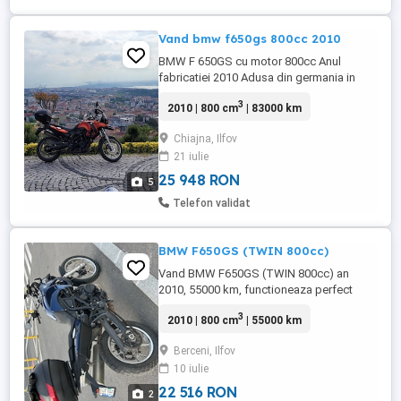
Vand bmw f650gs 800cc 2010
BMW F 650GS cu motor 800cc Anul
fabricatiei 2010 Adusa din germania in
2019 la appx 53k k. Acum are 84k km
3
2010 | 800 cm
| 83000 km
Topcase, sidecase motorad vario(
posibilitate micsorare marire a cutiei.
Chiajna, Ilfov
Crashbar, scut motor, înălțător mânere.
21 iulie
Stop si semnalizatoare led ABS
Motocicleta fumctioneaza impecabil.
25 948 RON
5
Prezinta diverse ...
Telefon validat
BMW F650GS (TWIN 800cc)
Vand BMW F650GS (TWIN 800cc) an
2010, 55000 km, functioneaza perfect
3
2010 | 800 cm
| 55000 km
Berceni, Ilfov
10 iulie
22 516 RON
2