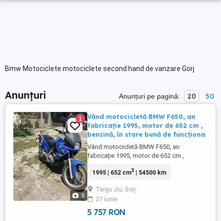
Bmw Motociclete motociclete second hand de vanzare Gorj
Anunțuri
20
50
Anunțuri pe pagină:
Vând motocicletă BMW F650, an
1
fabricație 1995, motor de 652 cm ,
benzină, în stare bună de funcționa
Vând motocicletă BMW F650, an
fabricație 1995, motor de 652 cm ,
benzină, în stare bună de funcționare.
3
1995 | 652 cm
| 54500 km
Motocicleta este cunoscută pentru
fiabilitate și consum redus, pentru utilizare
Targu Jiu, Gorj
zilnică sau drumuri mai lungi. Detalii:
5
27 iunie
Motor: 652 cm , monocilindru Putere: 48
CP (35 kW) Pornire ușoară, funcționează ...
5 757 RON