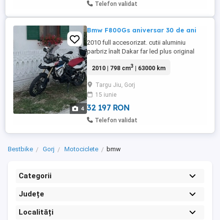
Telefon validat
Bmw F800Gs aniversar 30 de ani
2010 full accesorizat. cutii aluminiu
parbriz înalt Dakar far led plus original
scut aluminiu protecții full hand guard sw
3
2010 | 798 cm
| 63000 km
motech sistem automat ungere lanț se dă
să original plus să low seat
Targu Jiu, Gorj
15 iunie
32 197 RON
4
Telefon validat
Bestbike
Gorj
Motociclete
bmw
Categorii
Județe
Localități