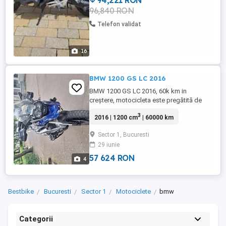
94,221 RON
96,840 RON
Telefon validat
16
BMW 1200 GS LC 2016
BMW 1200 GS LC 2016, 60k km in
creștere, motocicleta este pregătită de
sezon, la finalul anului s-au făcut investiții
3
2016 | 1200 cm
| 60000 km
de 3000 euro cu factura de la BMW. Top
case și side case incluse. Detalii la
Sector 1, Bucuresti
telefon.
29 iunie
57 624 RON
4
Bestbike
Bucuresti
Sector 1
Motociclete
bmw
Categorii