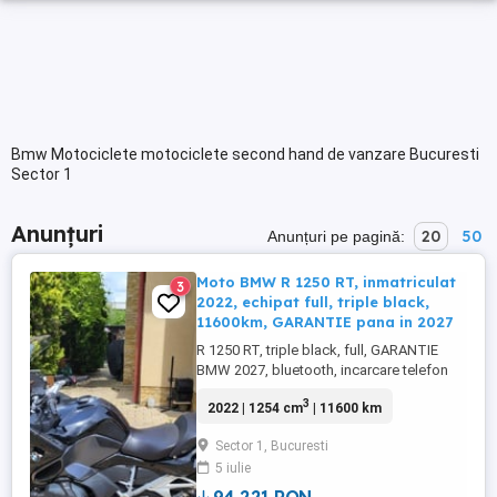
Bmw Motociclete motociclete second hand de vanzare Bucuresti
Sector 1
Anunțuri
20
50
Anunțuri pe pagină:
Moto BMW R 1250 RT, inmatriculat
3
2022, echipat full, triple black,
11600km, GARANTIE pana in 2027
R 1250 RT, triple black, full, GARANTIE
BMW 2027, bluetooth, incarcare telefon
wireless, keyless ride, navigatie BMW,
3
2022 | 1254 cm
| 11600 km
calculator bord, asistent profesional
schimbare viteze, mansoane incalzite,
Sector 1, Bucuresti
senzori presiune roti, sea incalzita, parbriz
5 iulie
reglabil electric, sistem audio DSA, ECE,
MSR, EBD, ABS pro, ...