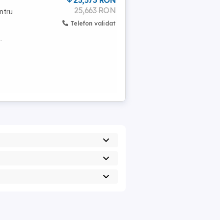
23,573 RON
25,663 RON
ntru
Telefon validat
-