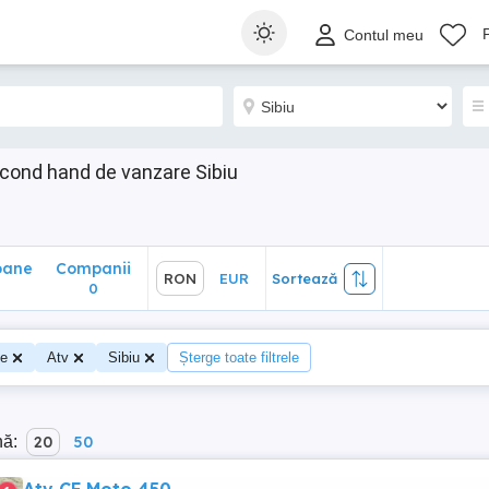
ane
Companii
RON
EUR
Sortează
Contul meu
0
cond hand de vanzare Sibiu
oane
Companii
RON
EUR
Sortează
0
te
Atv
Sibiu
Șterge toate filtrele
nă:
20
50