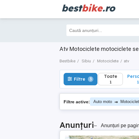
best
bike
.ro
Toate
Perso
Filtre
3
1
1
Atv Motociclete motociclete se
Bestbike
Sibiu
Motociclete
atv
Toate
Pers
Filtre
3
1
1
→
Filtre active:
Auto moto
Motocicle
Anunțuri
–
Anunțuri pe pagi