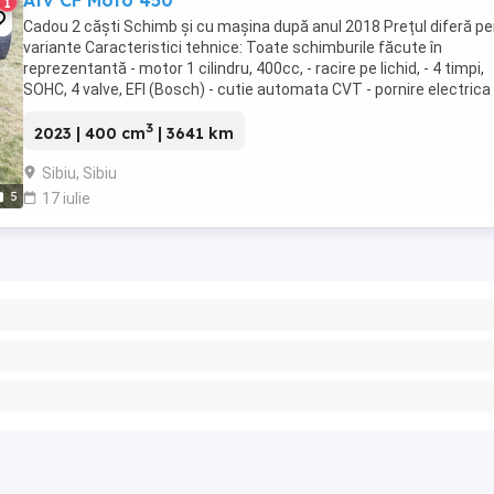
Atv CF Moto 450
1
Cadou 2 căști Schimb și cu mașina după anul 2018 Prețul diferă pe
variante Caracteristici tehnice: Toate schimburile făcute în
reprezentantă - motor 1 cilindru, 400cc, - racire pe lichid, - 4 timpi,
SOHC, 4 valve, EFI (Bosch) - cutie automata CVT - pornire electrica 
rezervor 17L - tractiune ...
3
2023 | 400 cm
| 3641 km
Sibiu, Sibiu
5
17 iulie