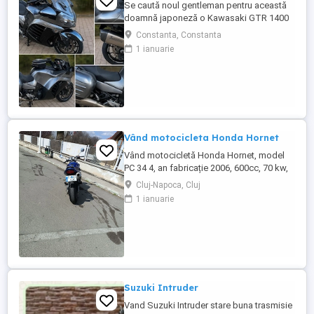
Se caută noul gentleman pentru această
doamnă japoneză o Kawasaki GTR 1400
care încă întoarce priviri și iubește
Constanta, Constanta
kilometrii. A fost răsfățată, întreținută la
1 ianuarie
timp și tratată cu respect. O dau doar
cuiva care va avea grijă de ea așa cum am
făcut-o și eu. Restul îl va convinge ea la
prima cheie. Vă ...
Vând motocicleta Honda Hornet
Vând motocicletă Honda Hornet, model
PC 34 4, an fabricație 2006, 600cc, 70 kw,
98 cp, inspecție tehnică valabilă până în
Cluj-Napoca, Cluj
august 2027 . Preț 1900 euro
1 ianuarie
Suzuki Intruder
Vand Suzuki Intruder stare buna trasmisie