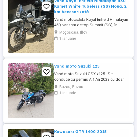
Vând Royal Enfield Himalayan 450
Kamet White Tubeless (SS) Nouă, 2
km Accesorizată
Vând motocicletă Royal Enfield Himalayan
450, varianta de top Summit (SS), în
culoarea Kamet White, dotată din fabrică
Mogosoaia, Ilfov
cu jante Tubeless. Motocicleta este
1 ianuarie
practic nouă, neutilizată (2 km). A fost
fabricată în octombrie 2024 și
achiziționată din reprezentanță în aprilie
2025. Se află în stare absolut ...
Vand moto Suzuki 125
Vand moto Suzuki GSX x125 . Se
conduce cu permis A 1 An 2023 cu doar
5000km Stare impecabila , fara cazaturi
Buzau, Buzau
ITP valabil pana in noiembrie 2027 Revizii
1 ianuarie
si schimb de ulei in service autorizat
Kawasaki GTR 1400 2015