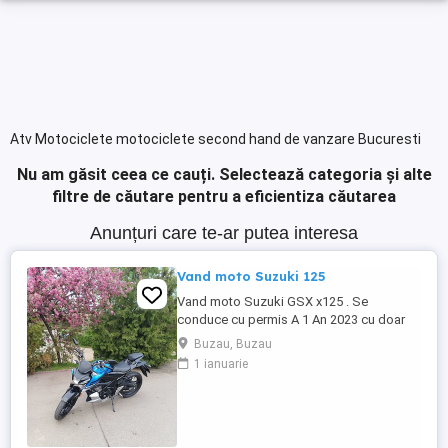
Atv Motociclete motociclete second hand de vanzare Bucuresti
Nu am găsit ceea ce cauți.
Selectează categoria și alte
filtre de căutare pentru a eficientiza căutarea
Anunțuri care te-ar putea interesa
Vand moto Suzuki 125
Vand moto Suzuki GSX x125 . Se
conduce cu permis A 1 An 2023 cu doar
5000km Stare impecabila , fara cazaturi
Buzau, Buzau
ITP valabil pana in noiembrie 2027 Revizii
1 ianuarie
si schimb de ulei in service autorizat