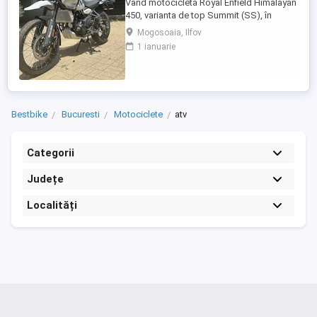
Vând motocicletă Royal Enfield Himalayan
450, varianta de top Summit (SS), în
culoarea Kamet White, dotată din fabrică
Mogosoaia, Ilfov
cu jante Tubeless. Motocicleta este
1 ianuarie
practic nouă, neutilizată (2 km). A fost
fabricată în octombrie 2024 și
achiziționată din reprezentanță în aprilie
2025. Se află în stare absolut ...
Bestbike
Bucuresti
Motociclete
atv
Categorii
Județe
Localități