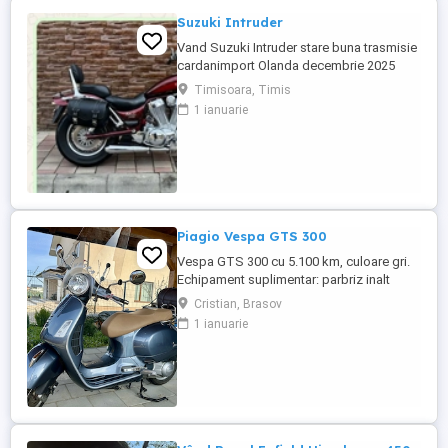
Suzuki Intruder
Vand Suzuki Intruder stare buna trasmisie
cardanimport Olanda decembrie 2025
inmatriculat RO IN FEBRUARIE Nu raspund
Timisoara, Timis
la mesaje.Schimb cu ATV plus sau minus
1 ianuarie
diferenta
Piagio Vespa GTS 300
Vespa GTS 300 cu 5.100 km, culoare gri.
Echipament suplimentar: parbriz inalt
Faco (montat 2026), geanta portbagaj
Cristian, Brasov
Classic; prelungitor scarite pasager;
1 ianuarie
suspensie fata Bitubo si frane fata spate
Frando; incarcare USB. Baterie an 2026,
ultima revizie - martie 2026. Anvelope
2024. Itp valabil pana in ...