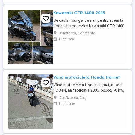
Kawasaki GTR 1400 2015
Se caută noul gentleman pentru această
doamnă japoneză o Kawasaki GTR 1400
care încă întoarce priviri și iubește
Constanta, Constanta
kilometrii. A fost răsfățată, întreținută la
1 ianuarie
timp și tratată cu respect. O dau doar
cuiva care va avea grijă de ea așa cum am
făcut-o și eu. Restul îl va convinge ea la
prima cheie. Vă ...
Vând motocicleta Honda Hornet
Vând motocicletă Honda Hornet, model
PC 34 4, an fabricație 2006, 600cc, 70 kw,
98 cp, inspecție tehnică valabilă până în
Cluj-Napoca, Cluj
august 2027 . Preț 1900 euro
1 ianuarie