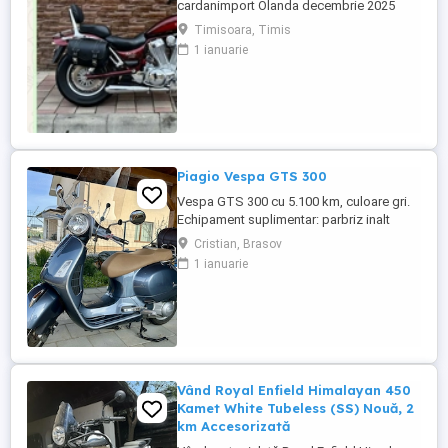
cardanimport Olanda decembrie 2025
inmatriculat RO IN FEBRUARIE Nu raspund
Timisoara, Timis
la mesaje.Schimb cu ATV plus sau minus
1 ianuarie
diferenta
Piagio Vespa GTS 300
Vespa GTS 300 cu 5.100 km, culoare gri.
Echipament suplimentar: parbriz inalt
Faco (montat 2026), geanta portbagaj
Cristian, Brasov
Classic; prelungitor scarite pasager;
1 ianuarie
suspensie fata Bitubo si frane fata spate
Frando; incarcare USB. Baterie an 2026,
ultima revizie - martie 2026. Anvelope
2024. Itp valabil pana in ...
Vând Royal Enfield Himalayan 450
Kamet White Tubeless (SS) Nouă, 2
km Accesorizată