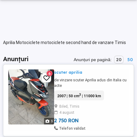
Aprilia Motociclete motociclete second hand de vanzare Timis
Anunțuri
20
50
Anunțuri pe pagină:
scuter aprilia
6
de vinzare scuter Aprilia adus din Italia cu
acte
3
2007 | 50 cm
| 11000 km
Biled, Timis
4 august
2 750 RON
3
Telefon validat