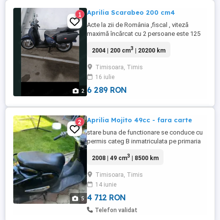
Aprilia Scarabeo 200 cm4
1
Acte la zii de România ,fiscal , viteză
maximă încărcat cu 2 persoane este 125
km h , consum 2,5 litri la 100 km , motor în
3
2004 | 200 cm
| 20200 km
4 timpi cu carburator , 4 supape , 20 cai
putere , răcire cu antigel , are 19.888 km in
Timisoara, Timis
urcare zilnic . Se poate proba Doar cu
16 iulie
permisul și banii în mână sau în spate că ...
6 289 RON
2
Aprilia Mojito 49cc - fara carte
2
stare buna de functionare se conduce cu
permis categ B inmatriculata pe primaria
Timisoara la transcriere trebui facut RAR
3
2008 | 49 cm
| 8500 km
si ITP pret usor negociabil
Timisoara, Timis
14 iunie
4 712 RON
5
Telefon validat