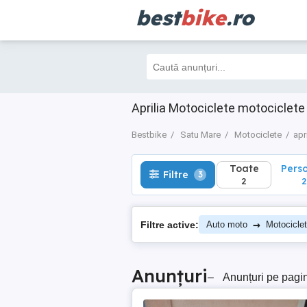
best
bike
.ro
Toate
Perso
Filtre
3
2
2
Aprilia Motociclete motociclet
Bestbike
Satu Mare
Motociclete
apri
Toate
Pers
Filtre
3
2
2
→
Filtre active:
Auto moto
Motocicle
Anunțuri
–
Anunțuri pe pagi