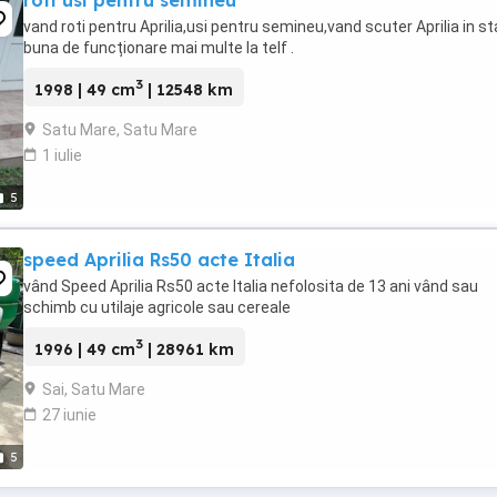
roti usi pentru semineu
vand roti pentru Aprilia,usi pentru semineu,vand scuter Aprilia in st
buna de funcționare mai multe la telf .
3
1998 | 49 cm
| 12548 km
Satu Mare, Satu Mare
1 iulie
5
speed Aprilia Rs50 acte Italia
vând Speed Aprilia Rs50 acte Italia nefolosita de 13 ani vând sau
schimb cu utilaje agricole sau cereale
3
1996 | 49 cm
| 28961 km
Sai, Satu Mare
27 iunie
5