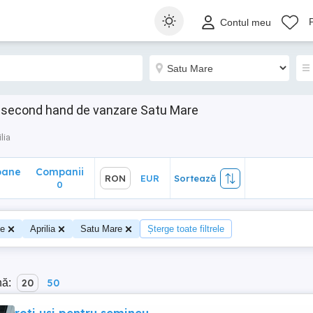
ane
Companii
RON
EUR
Sortează
Contul meu
0
e second hand de vanzare Satu Mare
lia
oane
Companii
RON
EUR
Sortează
0
te
Aprilia
Satu Mare
Șterge toate filtrele
nă:
20
50