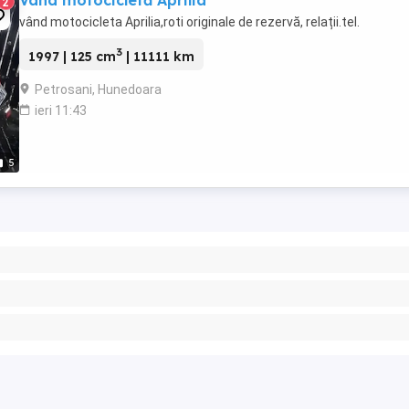
Vand motocicletă Aprilia
2
vând motocicleta Aprilia,roti originale de rezervă, relații.tel.
3
1997 | 125 cm
| 11111 km
Petrosani, Hunedoara
ieri 11:43
5