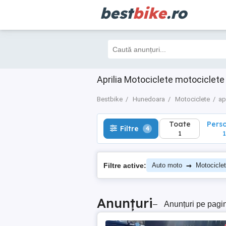
best
bike
.ro
Toate
Perso
Filtre
4
1
1
Aprilia Motociclete motociclet
Bestbike
Hunedoara
Motociclete
apr
Toate
Pers
Filtre
4
1
1
→
Filtre active:
Auto moto
Motocicle
Anunțuri
–
Anunțuri pe pagi