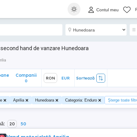
ane
Companii
RON
EUR
Sortează
Contul meu
0
e second hand de vanzare Hunedoara
ilia
oane
Companii
RON
EUR
Sortează
0
te
Aprilia
Hunedoara
Categoria: Enduro
Șterge toate filtr
nă:
20
50