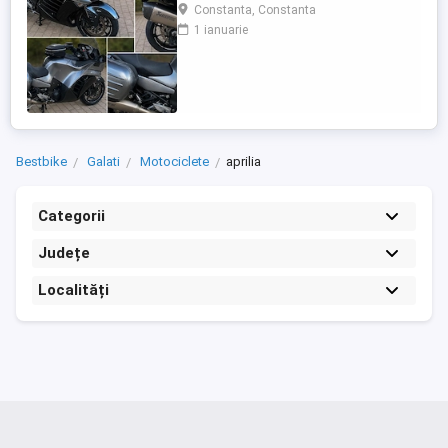
care încă întoarce priviri și iubește
Constanta, Constanta
kilometrii. A fost răsfățată, întreținută la
1 ianuarie
timp și tratată cu respect. O dau doar
cuiva care va avea grijă de ea așa cum am
făcut-o și eu. Restul îl va convinge ea la
prima cheie. Vă ...
Bestbike
Galati
Motociclete
aprilia
Categorii
Județe
Localități