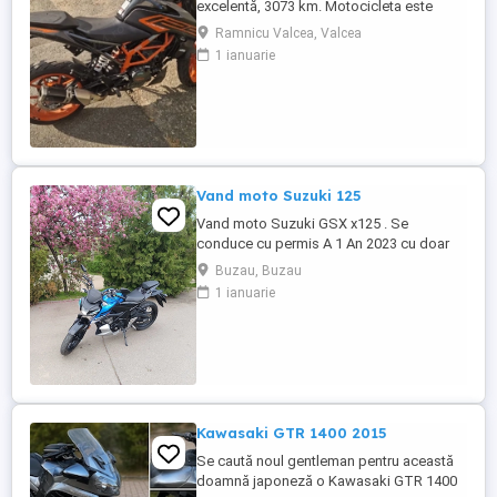
excelentă, 3073 km. Motocicleta este
ideală pentru începători sau pentru oraș.
Ramnicu Valcea, Valcea
Fără daune, lovituri!
1 ianuarie
Vand moto Suzuki 125
Vand moto Suzuki GSX x125 . Se
conduce cu permis A 1 An 2023 cu doar
5000km Stare impecabila , fara cazaturi
Buzau, Buzau
ITP valabil pana in noiembrie 2027 Revizii
1 ianuarie
si schimb de ulei in service autorizat
Kawasaki GTR 1400 2015
Se caută noul gentleman pentru această
doamnă japoneză o Kawasaki GTR 1400