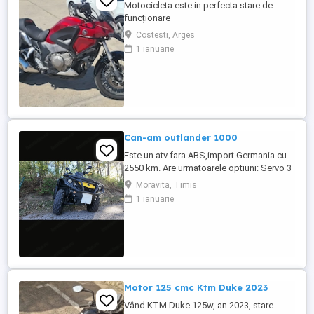
Motocicleta este in perfecta stare de
funcționare
Costesti, Arges
1 ianuarie
Can-am outlander 1000
Este un atv fara ABS,import Germania cu
2550 km. Are urmatoarele optiuni: Servo 3
nivele Suspensie FOX cu rebound Bullbar
Moravita, Timis
fata Bullbar spate Handguardurile Can am
1 ianuarie
Jante beadlock
Motor 125 cmc Ktm Duke 2023
Vând KTM Duke 125w, an 2023, stare