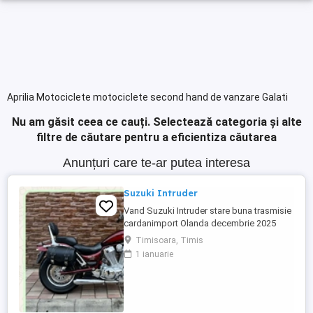
Aprilia Motociclete motociclete second hand de vanzare Galati
Nu am găsit ceea ce cauți.
Selectează categoria și alte
filtre de căutare pentru a eficientiza căutarea
Anunțuri care te-ar putea interesa
Suzuki Intruder
Vand Suzuki Intruder stare buna trasmisie
cardanimport Olanda decembrie 2025
inmatriculat RO IN FEBRUARIE Nu raspund
Timisoara, Timis
la mesaje.Schimb cu ATV plus sau minus
1 ianuarie
diferenta