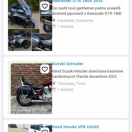
Kawasaki GTR 1400 2015
Se caută noul gentleman pentru această
doamnă japoneză o Kawasaki GTR 1400
care încă întoarce priviri și iubește
Constanta, Constanta
kilometrii. A fost răsfățată, întreținută la
1 ianuarie
timp și tratată cu respect. O dau doar
cuiva care va avea grijă de ea așa cum am
făcut-o și eu. Restul îl va convinge ea la
prima cheie. Vă ...
Suzuki Intruder
Vand Suzuki Intruder stare buna trasmisie
cardanimport Olanda decembrie 2025
inmatriculat RO IN FEBRUARIE Nu raspund
Timisoara, Timis
la mesaje.Schimb cu ATV plus sau minus
1 ianuarie
diferenta
Vand Honda VFR 1200X