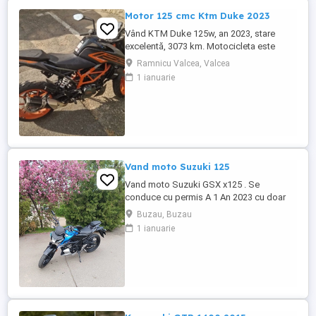
Motor 125 cmc Ktm Duke 2023
Vând KTM Duke 125w, an 2023, stare
excelentă, 3073 km. Motocicleta este
ideală pentru începători sau pentru oraș.
Ramnicu Valcea, Valcea
Fără daune, lovituri!
1 ianuarie
Vand moto Suzuki 125
Vand moto Suzuki GSX x125 . Se
conduce cu permis A 1 An 2023 cu doar
5000km Stare impecabila , fara cazaturi
Buzau, Buzau
ITP valabil pana in noiembrie 2027 Revizii
1 ianuarie
si schimb de ulei in service autorizat