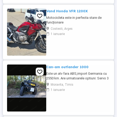
Vand Honda VFR 1200X
Motocicleta este in perfecta stare de
funcționare
Costesti, Arges
1 ianuarie
Can-am outlander 1000
Este un atv fara ABS,import Germania cu
2550 km. Are urmatoarele optiuni: Servo 3
nivele Suspensie FOX cu rebound Bullbar
Moravita, Timis
fata Bullbar spate Handguardurile Can am
1 ianuarie
Jante beadlock