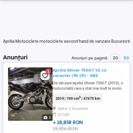
Aprilia Motociclete motociclete second hand de vanzare Bucuresti
Anunțuri
20
50
Anunțuri pe pagină:
Aprilia Shiver 750GT V2 cu
1
caracter (95 CP) - ABS
De vânzare Aprilia Shiver 750GT (2010), o
motocicletă care a stat mai mult la somn
în ultima vreme și merită pe cineva care să
3
2010 | 749 cm
| 47475 km
o scoată la aer. Pe scurt: Istoric:
Cumpărată în 2024 de la Motoyard (45800
Sector 3, Bucuresti
km). Revizii la zi făcute la G&S
22 iulie
Motorcycles (am facturi doveditoare).
5
Stare: A dormit doar în ...
18,858 RON
19,906 RON