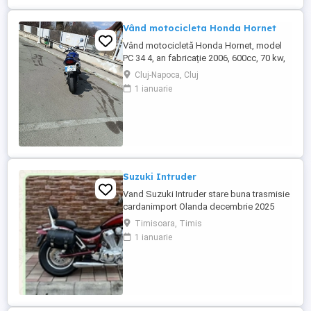
Vând motocicleta Honda Hornet
Vând motocicletă Honda Hornet, model
PC 34 4, an fabricație 2006, 600cc, 70 kw,
98 cp, inspecție tehnică valabilă până în
Cluj-Napoca, Cluj
august 2027 . Preț 1900 euro
1 ianuarie
Suzuki Intruder
Vand Suzuki Intruder stare buna trasmisie
cardanimport Olanda decembrie 2025
inmatriculat RO IN FEBRUARIE Nu raspund
Timisoara, Timis
la mesaje.Schimb cu ATV plus sau minus
1 ianuarie
diferenta