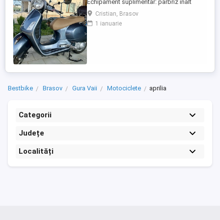
Echipament suplimentar: parbriz inalt
Faco (montat 2026), geanta portbagaj
Cristian, Brasov
Classic; prelungitor scarite pasager;
1 ianuarie
suspensie fata Bitubo si frane fata spate
Frando; incarcare USB. Baterie an 2026,
ultima revizie - martie 2026. Anvelope
2024. Itp valabil pana in ...
Bestbike
Brasov
Gura Vaii
Motociclete
aprilia
Categorii
Județe
Localități