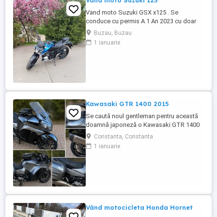
Vand moto Suzuki 125
Vand moto Suzuki GSX x125 . Se
conduce cu permis A 1 An 2023 cu doar
5000km Stare impecabila , fara cazaturi
Buzau, Buzau
ITP valabil pana in noiembrie 2027 Revizii
1 ianuarie
si schimb de ulei in service autorizat
Kawasaki GTR 1400 2015
Se caută noul gentleman pentru această
doamnă japoneză o Kawasaki GTR 1400
care încă întoarce priviri și iubește
Constanta, Constanta
kilometrii. A fost răsfățată, întreținută la
1 ianuarie
timp și tratată cu respect. O dau doar
cuiva care va avea grijă de ea așa cum am
făcut-o și eu. Restul îl va convinge ea la
prima cheie. Vă ...
Vând motocicleta Honda Hornet