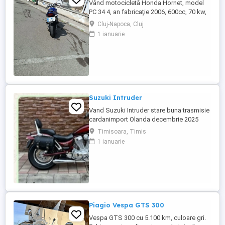
Vând motocicletă Honda Hornet, model
PC 34 4, an fabricație 2006, 600cc, 70 kw,
98 cp, inspecție tehnică valabilă până în
Cluj-Napoca, Cluj
august 2027 . Preț 1900 euro
1 ianuarie
Suzuki Intruder
Vand Suzuki Intruder stare buna trasmisie
cardanimport Olanda decembrie 2025
inmatriculat RO IN FEBRUARIE Nu raspund
Timisoara, Timis
la mesaje.Schimb cu ATV plus sau minus
1 ianuarie
diferenta
Piagio Vespa GTS 300
Vespa GTS 300 cu 5.100 km, culoare gri.