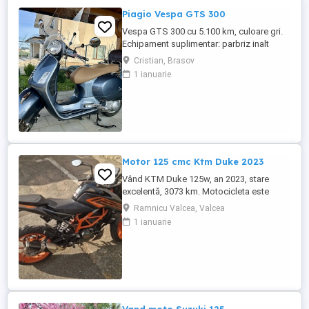
Piagio Vespa GTS 300
Vespa GTS 300 cu 5.100 km, culoare gri.
Echipament suplimentar: parbriz inalt
Faco (montat 2026), geanta portbagaj
Cristian, Brasov
Classic; prelungitor scarite pasager;
1 ianuarie
suspensie fata Bitubo si frane fata spate
Frando; incarcare USB. Baterie an 2026,
ultima revizie - martie 2026. Anvelope
2024. Itp valabil pana in ...
Motor 125 cmc Ktm Duke 2023
Vând KTM Duke 125w, an 2023, stare
excelentă, 3073 km. Motocicleta este
ideală pentru începători sau pentru oraș.
Ramnicu Valcea, Valcea
Fără daune, lovituri!
1 ianuarie