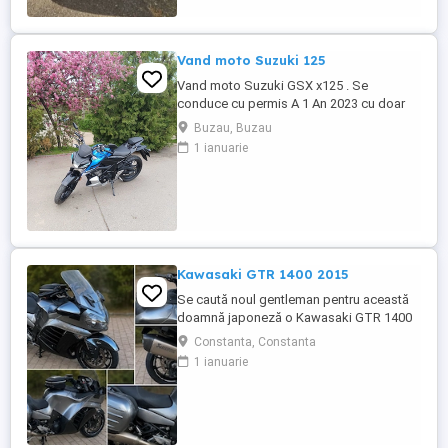
Vand moto Suzuki 125
Vand moto Suzuki GSX x125 . Se
conduce cu permis A 1 An 2023 cu doar
5000km Stare impecabila , fara cazaturi
Buzau, Buzau
ITP valabil pana in noiembrie 2027 Revizii
1 ianuarie
si schimb de ulei in service autorizat
Kawasaki GTR 1400 2015
Se caută noul gentleman pentru această
doamnă japoneză o Kawasaki GTR 1400
care încă întoarce priviri și iubește
Constanta, Constanta
kilometrii. A fost răsfățată, întreținută la
1 ianuarie
timp și tratată cu respect. O dau doar
cuiva care va avea grijă de ea așa cum am
făcut-o și eu. Restul îl va convinge ea la
prima cheie. Vă ...