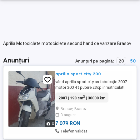
Aprilia Motociclete motociclete second hand de vanzare Brasov
Anunțuri
20
50
Anunțuri pe pagină:
aprilia sport city 200
vând aprilia sport city an fabricație 2007
motor 200 4 t putere 23cp înmatriculat!
3
2007 | 198 cm
| 30000 km
Brasov, Brasov
3 august
7 079 RON
3
Telefon validat