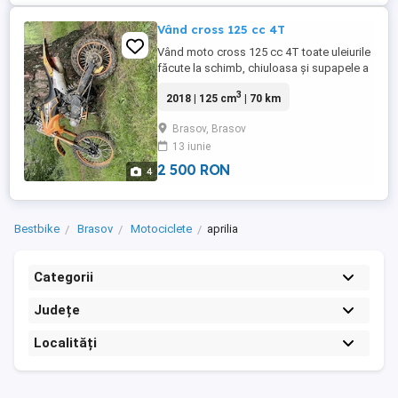
Vând cross 125 cc 4T
Vând moto cross 125 cc 4T toate uleiurile
făcute la schimb, chiuloasa și supapele a
fost schimbate carburator schimbat filtru
3
2018 | 125 cm
| 70 km
nou
Brasov, Brasov
13 iunie
2 500 RON
4
Bestbike
Brasov
Motociclete
aprilia
Categorii
Județe
Localități