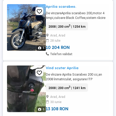
Aprilia scarabeo.
De vinzareAprilia scarabeo 200,motor 4
timpi,culoare Black Coffee,sistem răcire
lichid,aprindereCDI electroni ,pornire
3
2008 | 200 cm
| 1254 km
electric,14 KW,19hp,suspensie hidraulica
fata,suspensie spate 2
Arad, Arad
amortizoare,anvelope michelin în stare
28 iulie
foarte bună,frine disc,greutate 154
kg,înmatriculat,ITP valabil și asigurare.Pret
10 204 RON
5
...
Telefon validat
Vind scuter Aprilia
De vînzare Aprilia Scarabeo 200 cc,an
2008 înmatriculat, asigurare ITP
valabil2027 km 1241.Anvelope Michelin.Se
3
2008 | 200 cm
| 1241 km
afla in stare foarte buna de funcționare.
Arad, Arad
30 iunie
13 108 RON
5