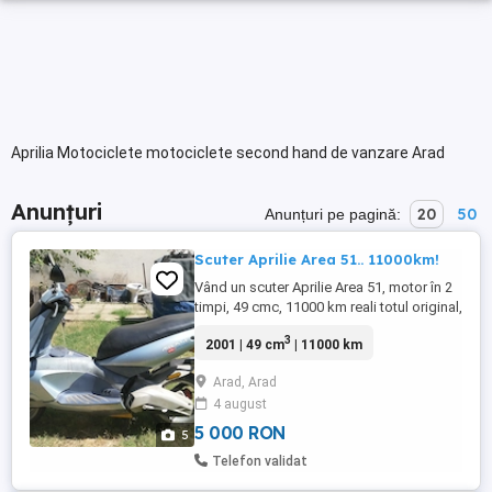
Aprilia Motociclete motociclete second hand de vanzare Arad
Anunțuri
20
50
Anunțuri pe pagină:
Scuter Aprilie Area 51.. 11000km!
Vând un scuter Aprilie Area 51, motor în 2
timpi, 49 cmc, 11000 km reali totul original,
în stare excelenta. Estetic are mici
3
2001 | 49 cm
| 11000 km
imperfecțiuni, tehnic este perfect, baterie
nouă, bord electronic, cauciucuri foarte
Arad, Arad
bune, merge ca ceasul, nu necesită nici o
4 august
investiție. Unic proprietar în ROMÂNIA. Preț
5000 ...
5 000 RON
5
Telefon validat