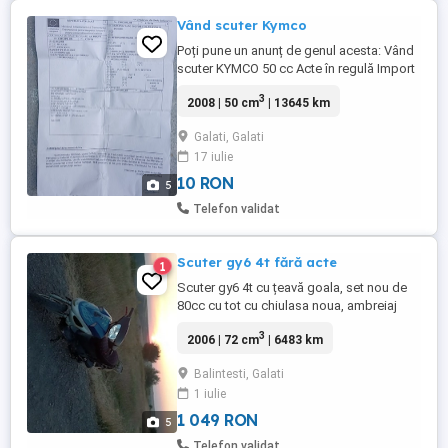
Vând scuter Kymco
Poți pune un anunț de genul acesta: Vând
scuter KYMCO 50 cc Acte în regulă Import
Italia Vând scuter KYMCO 50 cc, 4 timpi,
3
2008 | 50 cm
| 13645 km
ideal pentru oraș și pentru naveta zilnică.
Motor pornește și funcționează bine. Acte
Galati, Galati
în regulă (certificat de înmatriculare din
17 iulie
Italia + traducere autorizată). Consum ...
10 RON
5
Telefon validat
Scuter gy6 4t fără acte
1
Scuter gy6 4t cu țeavă goala, set nou de
80cc cu tot cu chiulasa noua, ambreiaj
nou, curea noua,role noi(6g) și variator
3
2006 | 72 cm
| 6483 km
nou, bendix nou și electro motor nou și
baterie noua plus fulie noua. Cauciuc pe
Balintesti, Galati
spate nou fara camera. Lumina pe fata
1 iulie
noua fază lunga și fază scurta și
semnalizări, capacitate rezervor ...
1 049 RON
5
Telefon validat