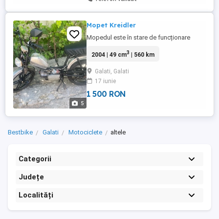
Mopet Kreidler
Mopedul este în stare de funcționare
3
2004 | 49 cm
| 560 km
Galati, Galati
17 iunie
1 500 RON
5
Bestbike
Galati
Motociclete
altele
Categorii
Județe
Localități