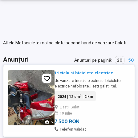
Altele Motociclete motociclete second hand de vanzare Galati
Anunțuri
20
50
Anunțuri pe pagină:
triciclu si biciclete electrice
de vanzare triciclu electric si biciclete
electrice nefolosite..liesti galati .tel.
3
2024 | 12 cm
| 2 km
Liesti, Galati
19 iulie
7 500 RON
5
Telefon validat