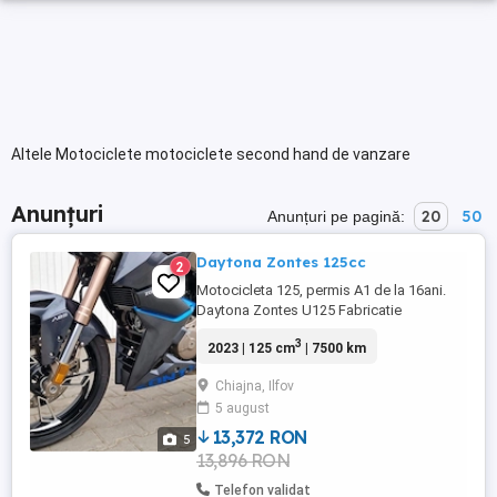
Altele Motociclete motociclete second hand de vanzare
Anunțuri
20
50
Anunțuri pe pagină:
Daytona Zontes 125cc
2
Motocicleta 125, permis A1 de la 16ani.
Daytona Zontes U125 Fabricatie
noiembrie 2023 10100km Pret 2650
3
2023 | 125 cm
| 7500 km
Keyless Go. Nu se foloseste cheie pt
pornire, este necesar sa aveti in buzunar
Chiajna, Ilfov
cipul de pornire. Actionare electrica a
5 august
busonului de benzina si a seii Lumini led
Motor in 4timpi 15Cp 6 trepte viteze
13,372 RON
5
Injectie Racire ...
13,896 RON
Telefon validat