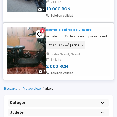
21 iulie
10 000 RON
4
Telefon validat
scuter electric de vinzare
1
sct. electric 25 de vinzare in piatra neamt
3
2026 | 25 cm
| 900 km
Piatra Neamt, Neamt
14 iulie
2 000 RON
3
Telefon validat
Bestbike
Motociclete
altele
Categorii
Județe