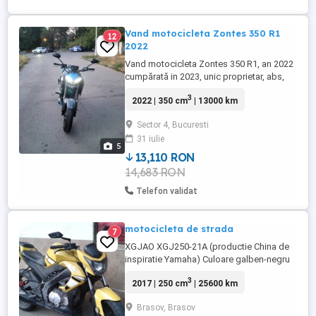
Vand motocicleta Zontes 350 R1
12
2022
Vand motocicleta Zontes 350 R1, an 2022
cumpărată in 2023, unic proprietar, abs,
bord digital, keyless, 13000 km in
3
2022 | 350 cm
| 13000 km
creștere. Perfectă pentru un începător
categoria A2. Ar trebui schimbate
Sector 4, Bucuresti
plăcuțele de frână.
31 iulie
5
13,110 RON
14,683 RON
Telefon validat
motocicleta de strada
7
XGJAO XGJ250-21A (productie China de
inspiratie Yamaha) Culoare galben-negru
Capacitate cilindrica 250 cmc Viteza
3
2017 | 250 cm
| 25600 km
maxima 110 km ora Consum 2,5 l 100km
Rulaj 25600 km (numai solo si numai pe
Brasov, Brasov
asfalt)