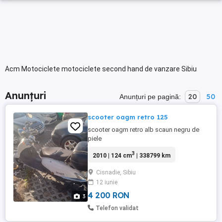
Acm Motociclete motociclete second hand de vanzare Sibiu
Anunțuri
20
50
Anunțuri pe pagină:
scooter oagm retro 125
scooter oagm retro alb scaun negru de
piele
3
2010 | 124 cm
| 338799 km
Cisnadie, Sibiu
12 iunie
4 200 RON
3
Telefon validat