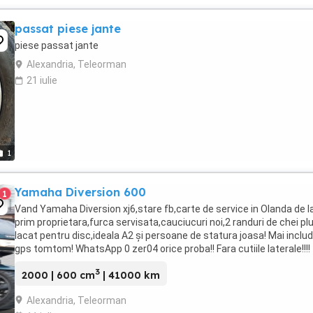
passat piese jante
piese passat jante
Alexandria, Teleorman
21 iulie
1
Yamaha Diversion 600
1
Vand Yamaha Diversion xj6,stare fb,carte de service in Olanda de l
prim proprietara,furca servisata,cauciucuri noi,2 randuri de chei pl
lacat pentru disc,ideala A2 şi persoane de statura joasa! Mai inclu
gps tomtom! WhatsApp 0 zer04 orice proba!! Fara cutiile laterale!!!!
3
2000 | 600 cm
| 41000 km
Alexandria, Teleorman