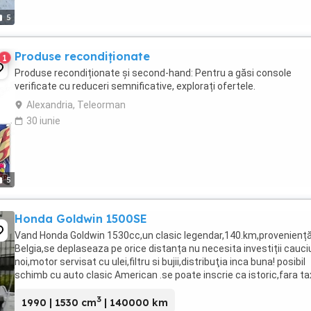
5
Produse recondiționate
1
Produse recondiționate și second-hand: Pentru a găsi console
verificate cu reduceri semnificative, explorați ofertele.
Alexandria, Teleorman
30 iunie
5
Honda Goldwin 1500SE
Vand Honda Goldwin 1530cc,un clasic legendar,140.km,provenienț
Belgia,se deplaseaza pe orice distanța nu necesita investiții cauci
noi,motor servisat cu ulei,filtru si bujii,distribuţia inca buna! posibil
schimb cu auto clasic American .se poate inscrie ca istoric,fara ta
WhatsApp 00trei,p ...
3
1990 | 1530 cm
| 140000 km