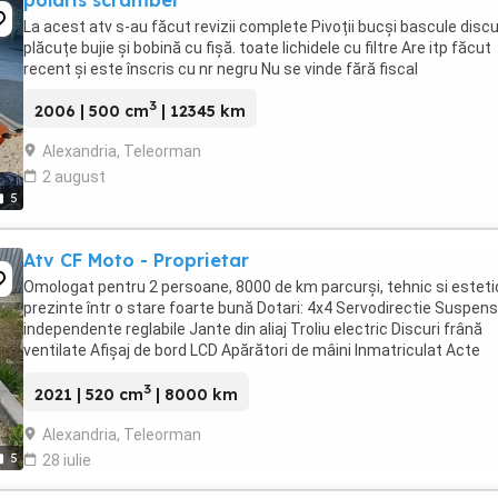
polaris scramber
La acest atv s-au făcut revizii complete Pivoții bucși bascule discur
plăcuțe bujie și bobină cu fișă. toate lichidele cu filtre Are itp făcut
recent și este înscris cu nr negru Nu se vinde fără fiscal
3
2006 | 500 cm
| 12345 km
Alexandria, Teleorman
2 august
5
Atv CF Moto - Proprietar
Omologat pentru 2 persoane, 8000 de km parcurși, tehnic si esteti
prezinte într o stare foarte bună Dotari: 4x4 Servodirectie Suspensi
independente reglabile Jante din aliaj Troliu electric Discuri frână
ventilate Afișaj de bord LCD Apărători de mâini Inmatriculat Acte
valabile Se vinde pentru ...
3
2021 | 520 cm
| 8000 km
Alexandria, Teleorman
5
28 iulie