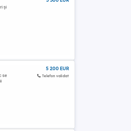
3 500 EUR
i și
5 200 EUR
c se
Telefon validat
i