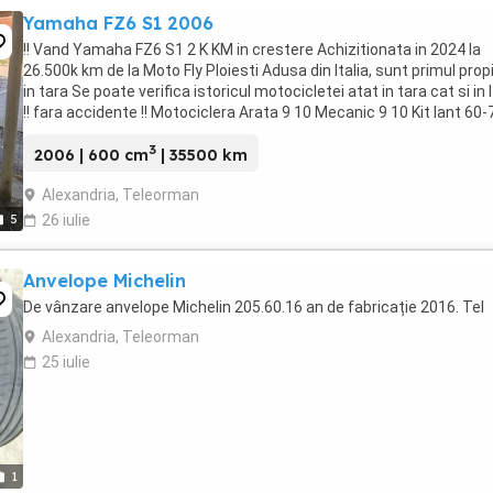
Yamaha FZ6 S1 2006
!! Vand Yamaha FZ6 S1 2 K KM in crestere Achizitionata in 2024 la
26.500k km de la Moto Fly Ploiesti Adusa din Italia, sunt primul prop
in tara Se poate verifica istoricul motocicletei atat in tara cat si in I
!! fara accidente !! Motociclera Arata 9 10 Mecanic 9 10 Kit lant 60-
bun Cauciucuri ...
3
2006 | 600 cm
| 35500 km
Alexandria, Teleorman
5
26 iulie
Anvelope Michelin
De vânzare anvelope Michelin 205.60.16 an de fabricație 2016. Tel
Alexandria, Teleorman
25 iulie
1