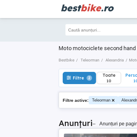
best
bike
.ro
Toate
Perso
Filtre
2
10
10
Moto motociclete second hand 
Bestbike
Teleorman
Alexandria
Mot
Toate
Pers
Filtre
2
10
1
Filtre active:
Teleorman
Alexandr
Anunțuri
–
Anunțuri pe pagi