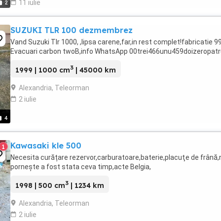
11 iulie
2
SUZUKI TLR 100 dezmembrez
Vand Suzuki Tlr 1000, ,lipsa carene,far,in rest complet!fabricatie 9
Evacuari carbon twoB,info WhatsApp 00trei466unu459doizeropatr
3
1999 | 1000 cm
| 45000 km
Alexandria, Teleorman
2 iulie
4
Kawasaki kle 500
1
Necesita curățare rezervor,carburatoare,baterie,placuţe de frână,
pornește a fost stata ceva timp,acte Belgia,
3
1998 | 500 cm
| 1234 km
Alexandria, Teleorman
2 iulie