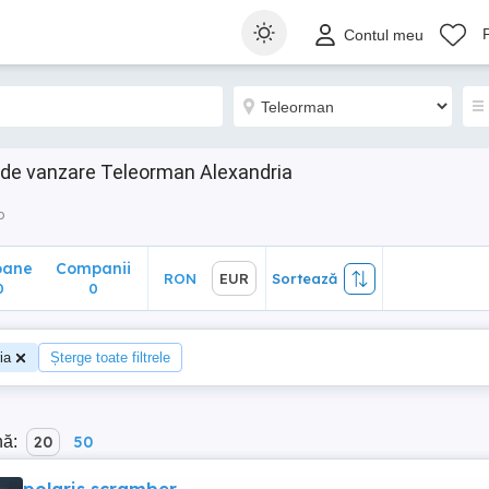
ane
Companii
RON
EUR
Sortează
Contul meu
0
de vanzare Teleorman Alexandria
o
oane
Companii
RON
EUR
Sortează
0
0
ia
Șterge toate filtrele
nă:
20
50