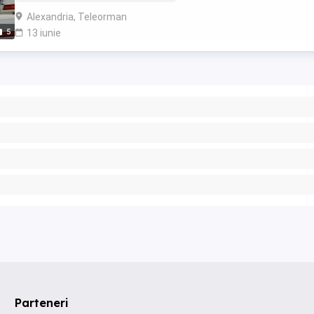
Alexandria, Teleorman
5
13 iunie
Parteneri