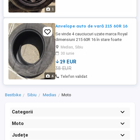
1
Anvelope auto de vară 215 60R 16
Se vinde 4 cauciucuri uzate marca Royal
dimensiuni 215 60R 16 în stare foarte
bună. Prețul este penttu toate 4 bucati și
Medias, Sibiu
este negociabil . Sânt anvelope de vara
30 iunie
19 EUR
38 EUR
4
Telefon validat
Bestbike
Sibiu
Medias
Moto
Categorii
Moto
Județe