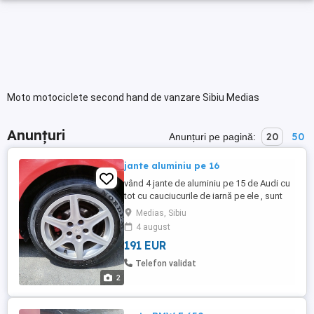
Moto motociclete second hand de vanzare Sibiu Medias
Anunțuri
20
50
Anunțuri pe pagină:
jante aluminiu pe 16
vând 4 jante de aluminiu pe 15 de Audi cu
tot cu cauciucurile de iarnă pe ele , sunt
compatibile și cu Wolswaghen si Skoda ,
Medias, Sibiu
ridicare doar personală , tel
4 august
191 EUR
Telefon validat
2