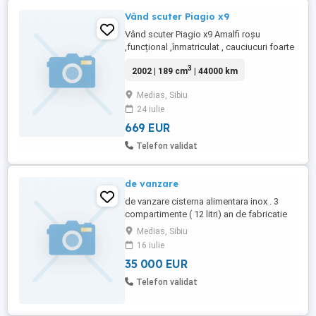
Vând scuter Piagio x9
Vând scuter Piagio x9 Amalfi roșu
,funcțional ,înmatriculat , cauciucuri foarte
bune , fără itp și acumulator bun
3
2002 | 189 cm
| 44000 km
Medias, Sibiu
24 iulie
669 EUR
Telefon validat
de vanzare
de vanzare cisterna alimentara inox . 3
compartimente ( 12 litri) an de fabricatie
2011 neavariat,conditie buna.
Medias, Sibiu
16 iulie
35 000 EUR
Telefon validat