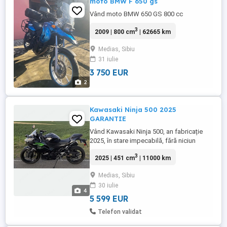
moto BMW F 650 gs
Vând moto BMW 650 GS 800 cc
3
2009 | 800 cm
| 62665 km
Medias, Sibiu
31 iulie
3 750 EUR
2
Kawasaki Ninja 500 2025
GARANTIE
Vând Kawasaki Ninja 500, an fabricație
2025, în stare impecabilă, fără niciun
defect mecanic sau estetic. Motocicleta
3
2025 | 451 cm
| 11000 km
are doar 10.000 km reali și se află încă în
garanția producătorului. Motor 451cc,
Medias, Sibiu
fiabil și economic Funcționare perfectă,
30 iulie
fără probleme tehnice Nu necesită nicio
4
investiție Întreținută ...
5 599 EUR
Telefon validat