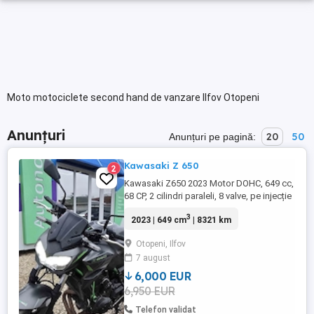
Moto motociclete second hand de vanzare Ilfov Otopeni
Anunțuri
20
50
Anunțuri pe pagină:
Kawasaki Z 650
2
Kawasaki Z650 2023 Motor DOHC, 649 cc,
68 CP, 2 cilindri paraleli, 8 valve, pe injecție
de combustibil Răcire cu lichid Cuplu
3
2023 | 649 cm
| 8321 km
maxim 64 Nm la 6700 rpm Raport
compresie 10.8:1 Pornire electrică 6 trepte
Otopeni, Ilfov
de viteză Sistem ABS Transmisie pe lanț
7 august
Frână față cu 2 discuri semiflotante de
300 mm, etriere cu 2 ...
6,000 EUR
6,950 EUR
Telefon validat