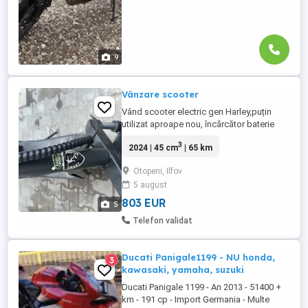
9
Vânzare scooter
Vând scooter electric gen Harley,puțin
utilizat aproape nou, încărcător baterie
3
2024 | 45 cm
| 65 km
Otopeni, Ilfov
5 august
803 EUR
5
Telefon validat
Ducati Panigale1199 - NU honda,
3
kawasaki, yamaha, suzuki
Ducati Panigale 1199 - An 2013 - 51400 +
km - 191 cp - Import Germania - Multe