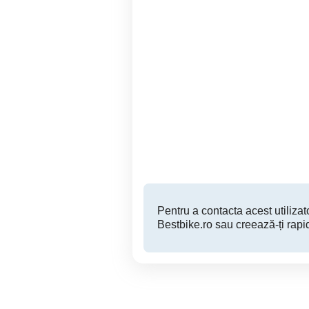
dezmembrez bmw e46
Jante + anvelope pt Skoda
316i 2002
Sector 2
100 RON
Pentru a contacta acest utilizato
Bestbike.ro sau creează-ți rapi