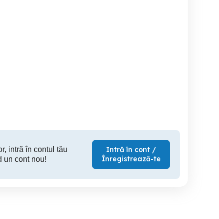
roti cu tot cu jante maxis
Diferite piese auto SH si
Fabia
pe 33
Galati
Brasov
Ta
450 RON
3,200 RON
10
r, intră în contul tău
Intră în cont /
Înregistrează-te
d un cont nou!