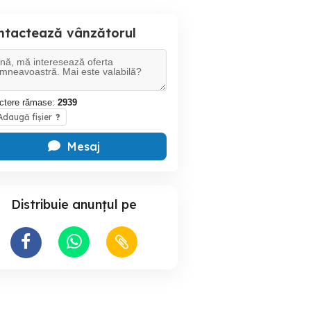
ntactează vânzătorul
ctere rămase:
2939
daugă fișier
?
Mesaj
Distribuie anunțul pe