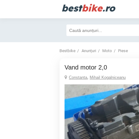
best
bike
.ro
Bestbike
Anunțuri
Moto
Piese
Vand motor 2,0
Constanta
,
Mihail Kogalniceanu