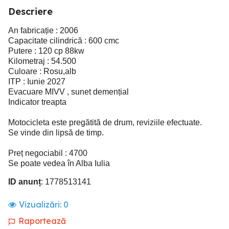
Descriere
An fabricație : 2006
Capacitate cilindrică : 600 cmc
Putere : 120 cp 88kw
Kilometraj : 54.500
Culoare : Rosu,alb
ITP : Iunie 2027
Evacuare MIVV , sunet demențial
Indicator treapta
Motocicleta este pregătită de drum, reviziile efectuate.
Se vinde din lipsă de timp.
Preț negociabil : 4700
Se poate vedea în Alba Iulia
ID anunț
: 1778513141
Vizualizări:
0
Raportează