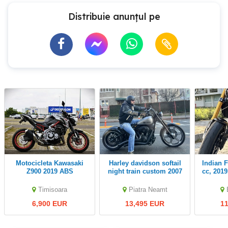
Distribuie anunțul pe
Motocicleta Kawasaki
Harley davidson softail
Indian FTR 1200 S, 1200
Z900 2019 ABS
night train custom 2007
cc, 2019
Timisoara
Piatra Neamt
6,900 EUR
13,495 EUR
1