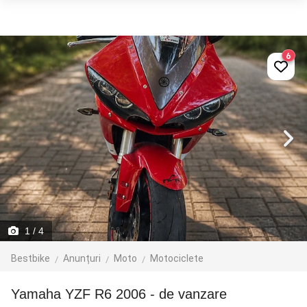
6
1
/ 4
Bestbike
Anunțuri
Moto
Motociclete
Yamaha YZF R6 2006 - de vanzare