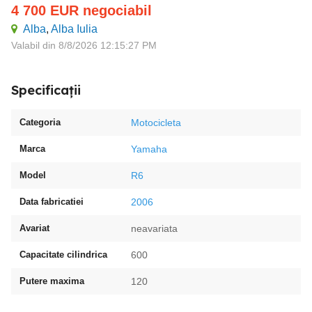
4 700
EUR
negociabil
Alba
,
Alba Iulia
Valabil din 8/8/2026 12:15:27 PM
Specificații
Categoria
Motocicleta
Marca
Yamaha
Model
R6
Data fabricatiei
2006
Avariat
neavariata
Capacitate cilindrica
600
Putere maxima
120