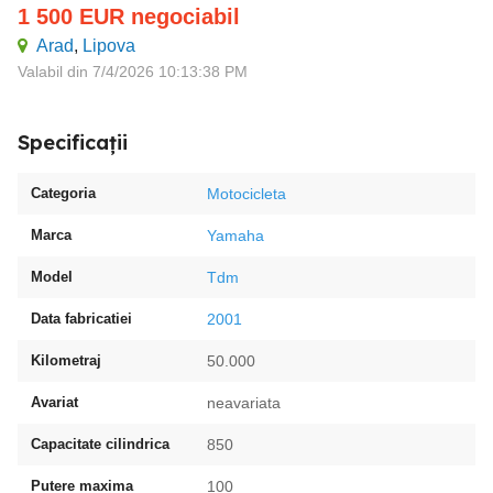
1 500
EUR
negociabil
Arad
,
Lipova
Valabil din 7/4/2026 10:13:38 PM
Specificații
Categoria
Motocicleta
Marca
Yamaha
Model
Tdm
Data fabricatiei
2001
Kilometraj
50.000
Avariat
neavariata
Capacitate cilindrica
850
Putere maxima
100