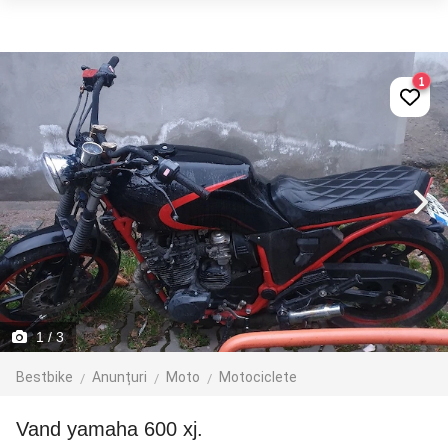
1
1
/ 3
Bestbike
Anunțuri
Moto
Motociclete
vand yamaha 600 xj.