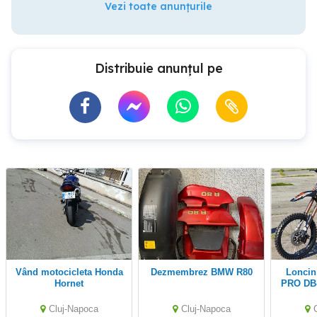
Vezi toate anunțurile
Distribuie anunțul pe
Vând motocicleta Honda
Dezmembrez BMW R80
Loncin Bemi KXD 150
Hornet
PRO DB-
J19 
Cluj-Napoca
Cluj-Napoca