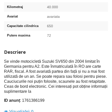
Kilometraj
40.000
Avariat
avariata
Capacitate cilindrica
650
Putere maxima
72
Descriere
Se vinde motocicletă Suzuki SV650 din 2004 limitat în
Germania pentru A2. Este înmatriculată în RO are carte
RAR, fiscal. A fost avariată partea din față și nu a mai fost
utilizată de un an. Se poate repara sau folosi pentru piese.
Cauciucurile noi puțin folosite, scaunele au fost retapitate.
Ceas de bord electronic. Cei interesați pot obține informații
suplimentare la
ID anunț
: 1761386199
Vizualizări:
0