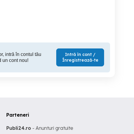
vand schimb
Motor 125 Daelim Roadwin
Generic
Orastie
Pecica
800 EUR
2,700 RON
1,
r, intră în contul tău
Intră în cont /
Înregistrează-te
d un cont nou!
Parteneri
Publi24.ro
- Anunturi gratuite