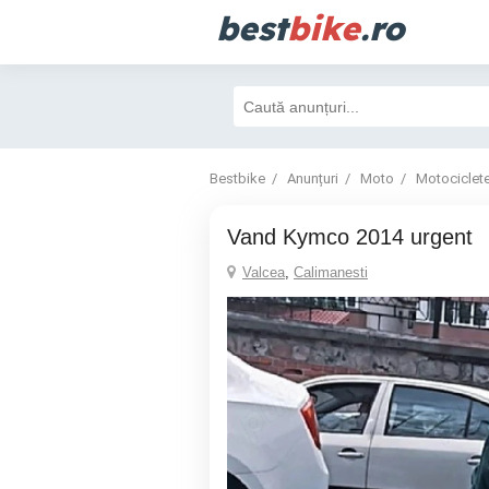
best
bike
.ro
Bestbike
Anunțuri
Moto
Motociclet
Vand Kymco 2014 urgent
Valcea
,
Calimanesti