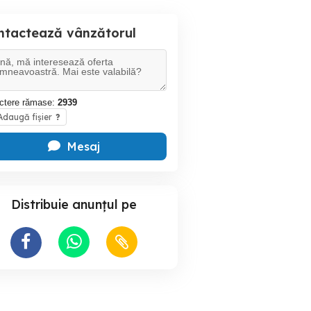
ntactează vânzătorul
ctere rămase:
2939
daugă fișier
?
Mesaj
Distribuie anunțul pe