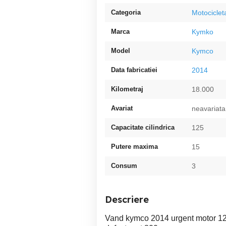
Categoria
Motociclet
Marca
Kymko
Model
Kymco
Data fabricatiei
2014
Kilometraj
18.000
Avariat
neavariata
Capacitate cilindrica
125
Putere maxima
15
Consum
3
Descriere
Vand kymco 2014 urgent motor 12