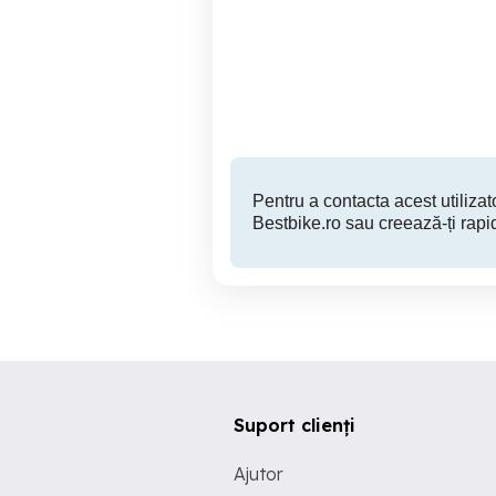
Vand Honda CBR 125
Timisoara
1,200 EUR
Pentru a contacta acest utilizato
Bestbike.ro sau creează-ți rapi
Suport clienți
Ajutor