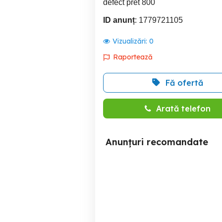
defect pret 800
ID anunț
: 1779721105
Vizualizări:
0
Raportează
Fă ofertă
Arată telefon
Anunțuri recomandate