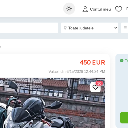
Contul meu
e
450
EUR
T
Valabil din 6/15/2026 12:44:24 PM
10