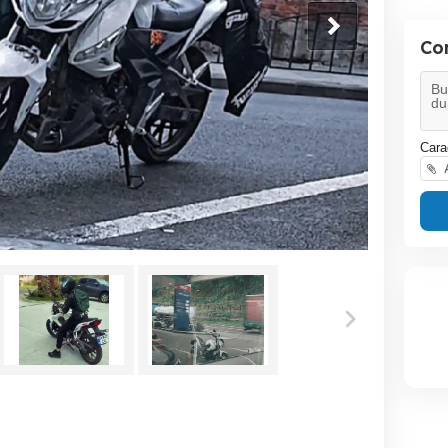
Co
Cara
A