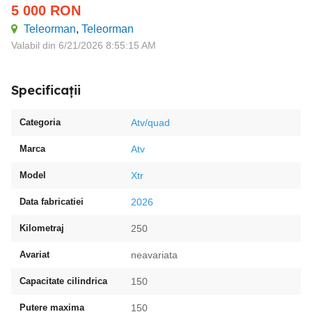
5 000
RON
Teleorman
,
Teleorman
Valabil din 6/21/2026 8:55:15 AM
Specificații
Categoria
Atv/quad
Marca
Atv
Model
Xtr
Data fabricatiei
2026
Kilometraj
250
Avariat
neavariata
Capacitate cilindrica
150
Putere maxima
150